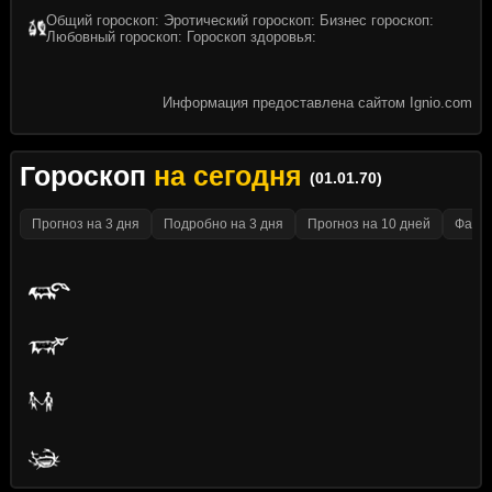
Общий гороскоп: Эротический гороскоп: Бизнес гороскоп:
Любовный гороскоп: Гороскоп здоровья:
Информация предоставлена сайтом Ignio.com
Гороскоп
на сегодня
(01.01.70)
Прогноз на 3 дня
Подробно на 3 дня
Прогноз на 10 дней
Факти