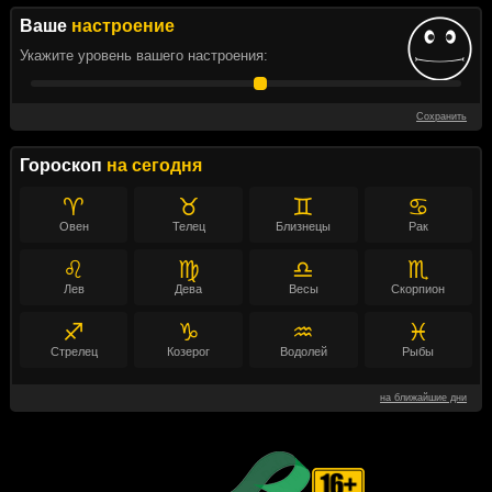
Ваше
настроение
Укажите уровень вашего настроения:
Сохранить
Гороскоп
на сегодня
♈
♉
♊
♋
Овен
Телец
Близнецы
Рак
♌
♍
♎
♏
Лев
Дева
Весы
Скорпион
♐
♑
♒
♓
Стрелец
Козерог
Водолей
Рыбы
на ближайшие дни