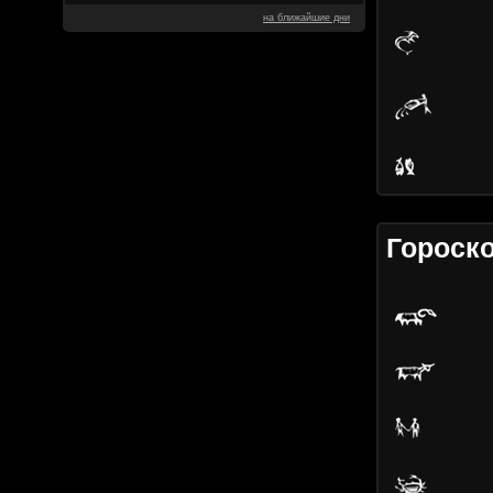
на ближайшие дни
Гороск