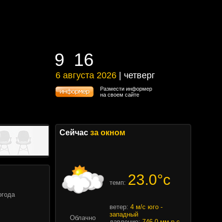
9
:
16
9
:
16
6 августа 2026
| четверг
6 августа 2026 | четверг
Размести информер
на своем сайте
Сейчас
за окном
23.0°c
темп:
огода
ветер:
4 м/с юго -
западный
Облачно
давление:
746.0 мм.р.с.