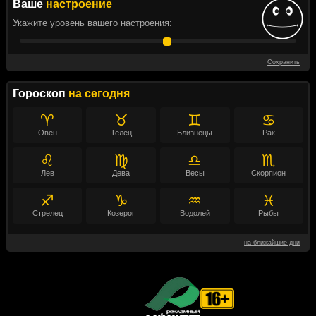
Ваше
настроение
Укажите уровень вашего настроения:
Сохранить
Гороскоп
на сегодня
♈
♉
♊
♋
Овен
Телец
Близнецы
Рак
♌
♍
♎
♏
Лев
Дева
Весы
Скорпион
♐
♑
♒
♓
Стрелец
Козерог
Водолей
Рыбы
на ближайшие дни