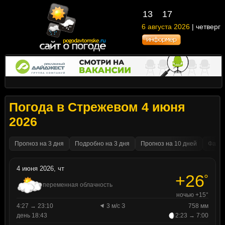
13
17
6 августа 2026
| четверг
Погода в Стрежевом 4 июня
2026
Прогноз на 3 дня
Подробно на 3 дня
Прогноз на 10 дней
Факти
4 июня 2026, чт
+26
°
переменная облачность
ночью +15°
4:27 → 23:10
3 м/с З
758 мм
день 18:43
2:23 → 7:00