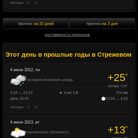
рекорды: ° () · ° ()
прогноз
на 10 дней
прогноз
на 3 дня
достоверность прогнозов
Этот день в прошлые годы в Стрежевом
4 июня 2012, пн
+25
°
пасмурно возможен дождь
ночью +14°
4:26 → 23:10
4 м/с СВ
754 мм
день 18:44
23:04 → 4:16
рекорды: ° () · ° ()
4 июня 2013, вт
+13
°
переменная облачность