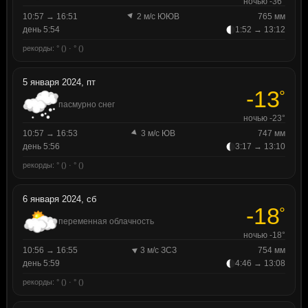
ночью -36°
10:57 → 16:51
2 м/с ЮЮВ
765 мм
день 5:54
1:52 → 13:12
рекорды: ° () · ° ()
5 января 2024, пт
-13
°
пасмурно снег
ночью -23°
10:57 → 16:53
3 м/с ЮВ
747 мм
день 5:56
3:17 → 13:10
рекорды: ° () · ° ()
6 января 2024, сб
-18
°
переменная облачность
ночью -18°
10:56 → 16:55
3 м/с ЗСЗ
754 мм
день 5:59
4:46 → 13:08
рекорды: ° () · ° ()