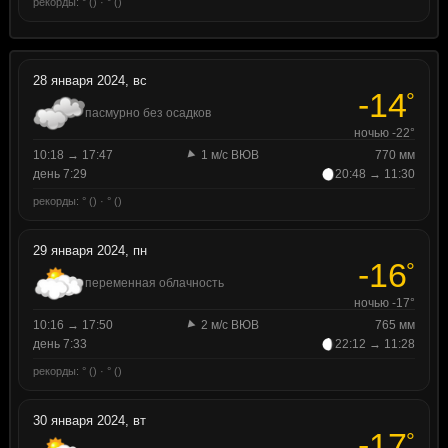
рекорды: ° () · ° ()
28 января 2024, вс
-14
°
пасмурно без осадков
ночью -22°
10:18 → 17:47
1 м/с ВЮВ
770 мм
день 7:29
20:48 → 11:30
рекорды: ° () · ° ()
29 января 2024, пн
-16
°
переменная облачность
ночью -17°
10:16 → 17:50
2 м/с ВЮВ
765 мм
день 7:33
22:12 → 11:28
рекорды: ° () · ° ()
30 января 2024, вт
-17
°