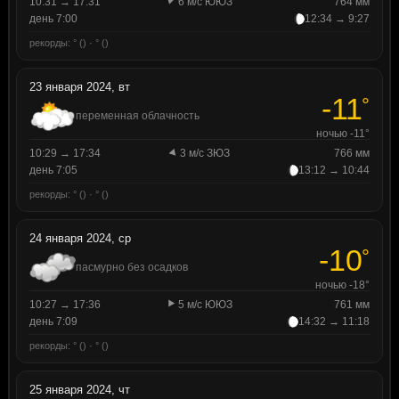
10:31 → 17:31
6 м/с ЮЮЗ
764 мм
день 7:00
12:34 → 9:27
рекорды: ° () · ° ()
23 января 2024, вт
-11
°
переменная облачность
ночью -11°
10:29 → 17:34
3 м/с ЗЮЗ
766 мм
день 7:05
13:12 → 10:44
рекорды: ° () · ° ()
24 января 2024, ср
-10
°
пасмурно без осадков
ночью -18°
10:27 → 17:36
5 м/с ЮЮЗ
761 мм
день 7:09
14:32 → 11:18
рекорды: ° () · ° ()
25 января 2024, чт