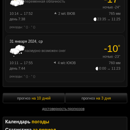
переменная облачность
ночью -24°
10:14 → 17:52
2 м/с ВЮВ
765 мм
день 7:38
23:35 → 11:25
рекорды: ° () · ° ()
31 января 2024, ср
-10
°
пасмурно возможен снег
ночью -23°
10:11 → 17:55
4 м/с ЮЮВ
760 мм
день 7:44
0:00 → 11:23
рекорды: ° () · ° ()
прогноз
на 10 дней
прогноз
на 3 дня
достоверность прогнозов
Календарь
погоды
Статистика
за период