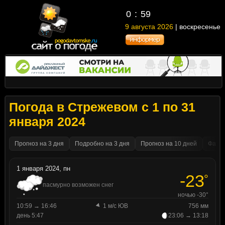
0
59
9 августа 2026
| воскресенье
Погода в Стрежевом с 1 по 31
января 2024
Прогноз на 3 дня
Подробно на 3 дня
Прогноз на 10 дней
Факти
1 января 2024, пн
-23
°
пасмурно возможен снег
ночью -30°
10:59 → 16:46
1 м/с ЮВ
756 мм
день 5:47
23:06 → 13:18