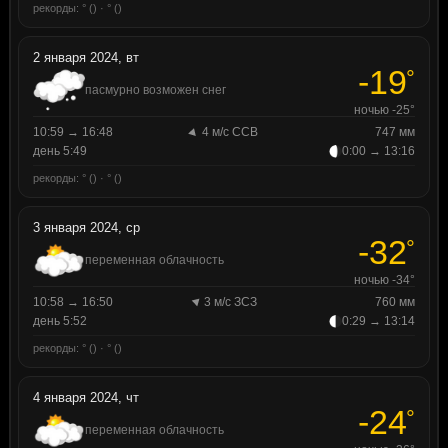
рекорды: ° () · ° ()
2 января 2024, вт
-19
°
пасмурно возможен снег
ночью -25°
10:59 → 16:48
4 м/с ССВ
747 мм
день 5:49
0:00 → 13:16
рекорды: ° () · ° ()
3 января 2024, ср
-32
°
переменная облачность
ночью -34°
10:58 → 16:50
3 м/с ЗСЗ
760 мм
день 5:52
0:29 → 13:14
рекорды: ° () · ° ()
4 января 2024, чт
-24
°
переменная облачность