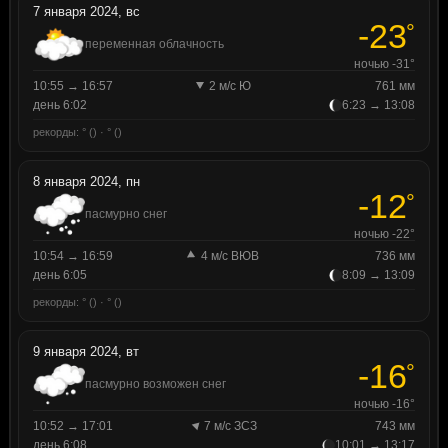
7 января 2024, вс
-23
°
переменная облачность
ночью -31°
10:55 → 16:57
2 м/с Ю
761 мм
день 6:02
6:23 → 13:08
рекорды: ° () · ° ()
8 января 2024, пн
-12
°
пасмурно снег
ночью -22°
10:54 → 16:59
4 м/с ВЮВ
736 мм
день 6:05
8:09 → 13:09
рекорды: ° () · ° ()
9 января 2024, вт
-16
°
пасмурно возможен снег
ночью -16°
10:52 → 17:01
7 м/с ЗСЗ
743 мм
день 6:08
10:01 → 13:17