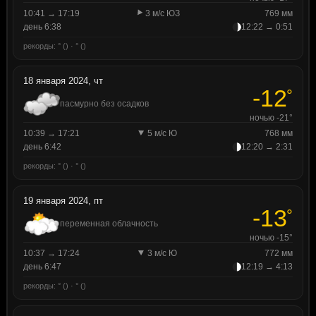
10:41 → 17:19
3 м/с ЮЗ
769 мм
день 6:38
12:22 → 0:51
рекорды: ° () · ° ()
18 января 2024, чт
-12
°
пасмурно без осадков
ночью -21°
10:39 → 17:21
5 м/с Ю
768 мм
день 6:42
12:20 → 2:31
рекорды: ° () · ° ()
19 января 2024, пт
-13
°
переменная облачность
ночью -15°
10:37 → 17:24
3 м/с Ю
772 мм
день 6:47
12:19 → 4:13
рекорды: ° () · ° ()