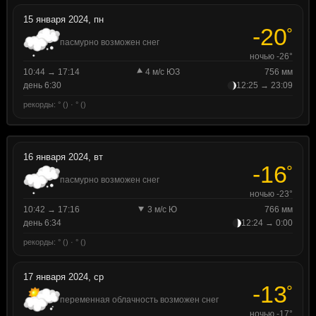
15 января 2024, пн
-20
°
пасмурно возможен снег
ночью -26°
10:44 → 17:14
4 м/с ЮЗ
756 мм
день 6:30
12:25 → 23:09
рекорды: ° () · ° ()
16 января 2024, вт
-16
°
пасмурно возможен снег
ночью -23°
10:42 → 17:16
3 м/с Ю
766 мм
день 6:34
12:24 → 0:00
рекорды: ° () · ° ()
17 января 2024, ср
-13
°
переменная облачность возможен снег
ночью -17°