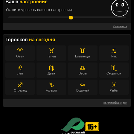
Ваше
настроение
Укажите уровень вашего настроения:
Сохранить
Гороскоп
на сегодня
♈
♉
♊
♋
Овен
Телец
Близнецы
Рак
♌
♍
♎
♏
Лев
Дева
Весы
Скорпион
♐
♑
♒
♓
Стрелец
Козерог
Водолей
Рыбы
на ближайшие дни