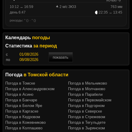
ночью -9°
10:12 → 16:59
2 м/с ЗЮЗ
763 мм
день 6:47
22:35 → 13:45
рекорды: ° () · ° ()
Календарь
погоды
Статистика
за период
c
показать
по
Погода
в Томской области
Погода в Томске
Погода в Мельниково
Погода в Александровском
Погода в Молчаново
Погода в Асино
Погода в Парабели
Погода в Бакчаре
Погода в Первомайском
Погода в Белом Яре
Погода в Подгорном
Погода в Каргаске
Погода в Северске
Погода в Кедровом
Погода в Стрежевом
Погода в Кожевниково
Погода в Тегульдете
Погода в Колпашево
Погода в Зырянском