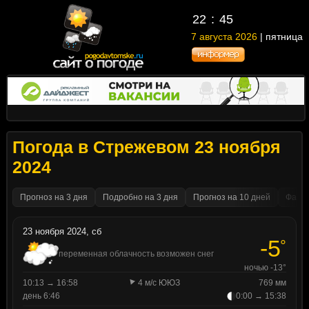
22
:
45
7 августа 2026
| пятница
Погода в Стрежевом 23 ноября
2024
Прогноз на 3 дня
Подробно на 3 дня
Прогноз на 10 дней
Факти
23 ноября 2024, сб
-5
°
переменная облачность возможен снег
ночью -13°
10:13 → 16:58
4 м/с ЮЮЗ
769 мм
день 6:46
0:00 → 15:38