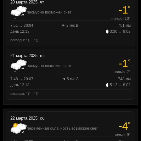
20 марта 2025, чт
-1
°
пасмурно возможен снег
ночью -10°
7:51 → 20:04
2 м/с В
751 мм
день 12:13
3:30 → 8:02
рекорды: ° () · ° ()
21 марта 2025, пт
-1
°
пасмурно возможен снег
ночью -7°
7:48 → 20:07
5 м/с З
748 мм
день 12:18
5:13 → 8:03
рекорды: ° () · ° ()
22 марта 2025, сб
-4
°
переменная облачность возможен снег
ночью -9°