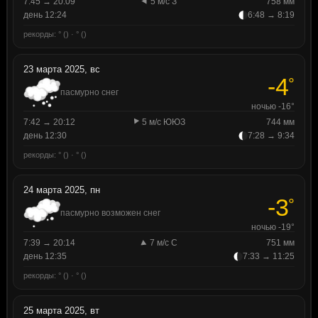
7:45 → 20:09
5 м/с З
758 мм
день 12:24
6:48 → 8:19
рекорды: ° () · ° ()
23 марта 2025, вс
-4
°
пасмурно снег
ночью -16°
7:42 → 20:12
5 м/с ЮЮЗ
744 мм
день 12:30
7:28 → 9:34
рекорды: ° () · ° ()
24 марта 2025, пн
-3
°
пасмурно возможен снег
ночью -19°
7:39 → 20:14
7 м/с С
751 мм
день 12:35
7:33 → 11:25
рекорды: ° () · ° ()
25 марта 2025, вт