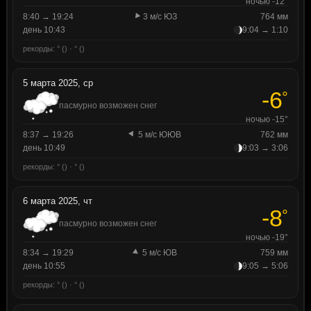
ночью -12°
8:40 → 19:24
3 м/с ЮЗ
764 мм
день 10:43
9:04 → 1:10
рекорды: ° () · ° ()
5 марта 2025, ср
-6
°
пасмурно возможен снег
ночью -15°
8:37 → 19:26
5 м/с ЮЮВ
762 мм
день 10:49
9:03 → 3:06
рекорды: ° () · ° ()
6 марта 2025, чт
-8
°
пасмурно возможен снег
ночью -19°
8:34 → 19:29
5 м/с ЮВ
759 мм
день 10:55
9:05 → 5:06
рекорды: ° () · ° ()