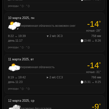
рекорды: ° () · ° ()
10 марта 2025, пн
-14
°
переменная облачность возможен снег
ночью -28°
8:22 → 19:39
2 м/с ЗСЗ
758 мм
день 11:17
13:48 → 8:26
рекорды: ° () · ° ()
11 марта 2025, вт
-14
°
переменная облачность
ночью -31°
8:19 → 19:42
2 м/с ССЗ
766 мм
день 11:23
15:31 → 8:25
рекорды: ° () · ° ()
12 марта 2025, ср
-9
°
пасмурно без осадков