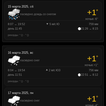
15 марта 2025, сб
+1
°
пасмурно дождь со снегом
ночью -6°
8:07 → 19:52
5 м/с Ю
759 мм
день 11:45
21:26 → 8:15
рекорды: ° () · ° ()
16 марта 2025, вс
+1
°
пасмурно снег
ночью +1°
8:04 → 19:54
2 м/с ЮЗ
756 мм
день 11:51
22:51 → 8:12
рекорды: ° () · ° ()
17 марта 2025, пн
+1
°
пасмурно снег
ночью -4°