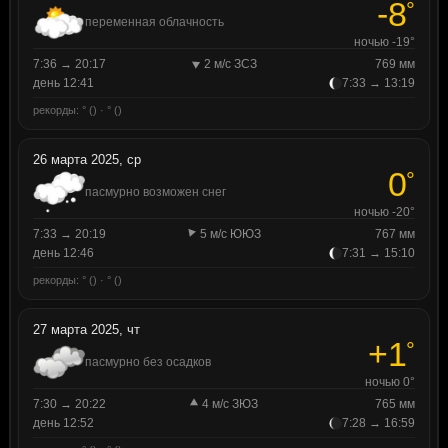
-8
°
переменная облачность
ночью -19°
7:36 → 20:17
2 м/с ЗСЗ
769 мм
день 12:41
7:33 → 13:19
рекорды: ° () · ° ()
26 марта 2025, ср
0
°
пасмурно возможен снег
ночью -20°
7:33 → 20:19
5 м/с ЮЮЗ
767 мм
день 12:46
7:31 → 15:10
рекорды: ° () · ° ()
27 марта 2025, чт
+1
°
пасмурно без осадков
ночью 0°
7:30 → 20:22
4 м/с ЗЮЗ
765 мм
день 12:52
7:28 → 16:59