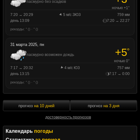
пасмурно без осадков
ночью +1°
7:20 → 20:29
5 м/с ЗЮЗ
759 мм
день 13:09
7:20 → 22:27
рекорды: ° () · ° ()
31 марта 2025, пн
+5
°
пасмурно возможен дождь
ночью 0°
7:17 → 20:32
4 м/с ЮЗ
757 мм
день 13:15
7:17 → 0:00
рекорды: ° () · ° ()
прогноз
на 10 дней
прогноз
на 3 дня
достоверность прогнозов
Календарь
погоды
Статистика
за период