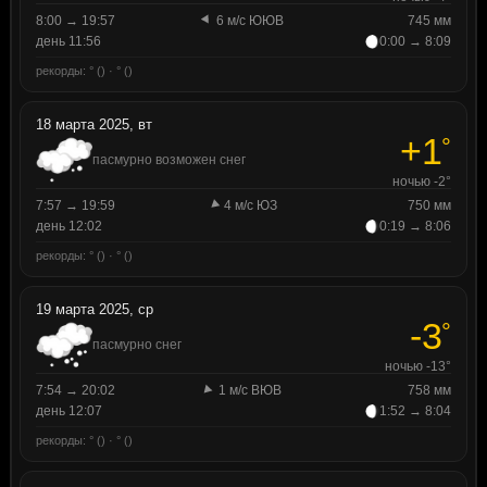
8:00 → 19:57
6 м/с ЮЮВ
745 мм
день 11:56
0:00 → 8:09
рекорды: ° () · ° ()
18 марта 2025, вт
+1
°
пасмурно возможен снег
ночью -2°
7:57 → 19:59
4 м/с ЮЗ
750 мм
день 12:02
0:19 → 8:06
рекорды: ° () · ° ()
19 марта 2025, ср
-3
°
пасмурно снег
ночью -13°
7:54 → 20:02
1 м/с ВЮВ
758 мм
день 12:07
1:52 → 8:04
рекорды: ° () · ° ()