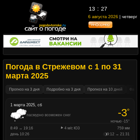
13
27
6 августа 2026
| четверг
Погода в Стрежевом с 1 по 31
марта 2025
Прогноз на 3 дня
Подробно на 3 дня
Прогноз на 10 дней
Факти
1 марта 2025, сб
-3
°
пасмурно возможен снег
ночью -15°
8:49 → 19:16
4 м/с ЮЗ
759 мм
день 10:26
9:12 → 21:31