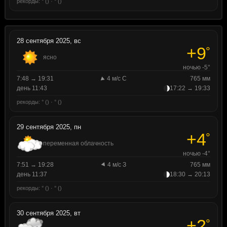
рекорды: ° () · ° ()
28 сентября 2025, вс
+9
°
ясно
ночью -5°
7:48 → 19:31
4 м/с С
765 мм
день 11:43
17:22 → 19:33
рекорды: ° () · ° ()
29 сентября 2025, пн
+4
°
переменная облачность
ночью -4°
7:51 → 19:28
4 м/с З
765 мм
день 11:37
18:30 → 20:13
рекорды: ° () · ° ()
30 сентября 2025, вт
+2
°