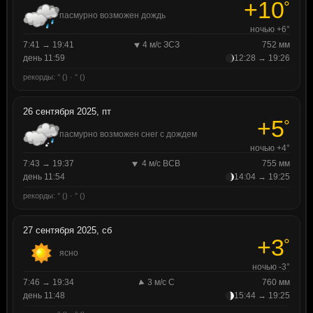
+10
°
пасмурно возможен дождь
ночью +6°
7:41 → 19:41
4 м/с ЗСЗ
752 мм
день 11:59
12:28 → 19:26
рекорды: ° () · ° ()
26 сентября 2025, пт
+5
°
пасмурно возможен снег с дождем
ночью +4°
7:43 → 19:37
4 м/с ВСВ
755 мм
день 11:54
14:04 → 19:25
рекорды: ° () · ° ()
27 сентября 2025, сб
+3
°
ясно
ночью -3°
7:46 → 19:34
3 м/с С
760 мм
день 11:48
15:44 → 19:25