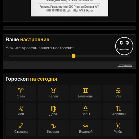
Ваше
настроение
Укажите уровень вашего настроения:
Сохранить
Гороскоп
на сегодня
♈
♉
♊
♋
Овен
Телец
Близнецы
Рак
♌
♍
♎
♏
Лев
Дева
Весы
Скорпион
♐
♑
♒
♓
Стрелец
Козерог
Водолей
Рыбы