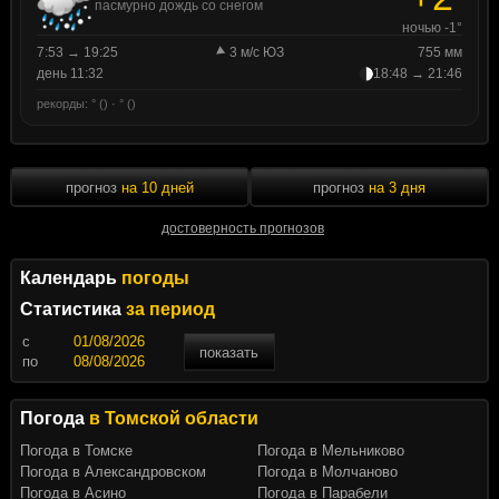
пасмурно дождь со снегом
ночью -1°
7:53 → 19:25
3 м/с ЮЗ
755 мм
день 11:32
18:48 → 21:46
рекорды: ° () · ° ()
прогноз
на 10 дней
прогноз
на 3 дня
достоверность прогнозов
Календарь
погоды
Статистика
за период
c
показать
по
Погода
в Томской области
Погода в Томске
Погода в Мельниково
Погода в Александровском
Погода в Молчаново
Погода в Асино
Погода в Парабели