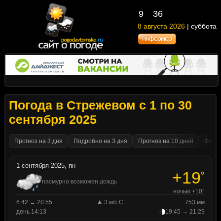
9
:
36
8 августа 2026
| суббота
Погода в Стрежевом с 1 по 30
сентября 2025
Прогноз на 3 дня
Подробно на 3 дня
Прогноз на 10 дней
Факти
1 сентября 2025, пн
+19
°
пасмурно возможен дождь
ночью +10°
6:42 → 20:55
3 м/с С
753 мм
день 14:13
19:45 → 21:29