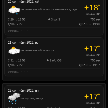
20 сентября 2025, сб
+18
°
переменная облачность возможен дождь
ночью +8°
7:29 → 19:56
3 м/с З
756 мм
день 12:27
5:05 → 19:40
рекорды: ° () · ° ()
21 сентября 2025, вс
+17
°
переменная облачность
ночью +9°
7:31 → 19:53
3 м/с ЮЗ
755 мм
день 12:22
6:36 → 19:37
рекорды: ° () · ° ()
22 сентября 2025, пн
+17
°
пасмурно дождь
ночью +8°