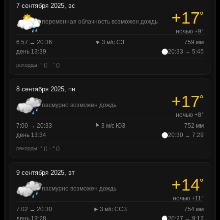
7 сентября 2025, вс
+17
°
переменная облачность возможен дождь
ночью +9°
6:57 → 20:36
3 м/с СЗ
759 мм
день 13:39
20:33 → 5:45
рекорды: ° () · ° ()
8 сентября 2025, пн
+17
°
пасмурно возможен дождь
ночью +8°
7:00 → 20:33
3 м/с ЮЗ
752 мм
день 13:34
20:30 → 7:29
рекорды: ° () · ° ()
9 сентября 2025, вт
+14
°
пасмурно возможен дождь
ночью +11°
7:02 → 20:30
3 м/с ССЗ
754 мм
день 13:28
20:27 → 9:12