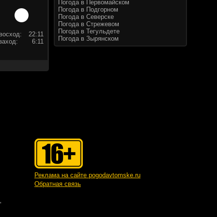
Погода в Первомайском
Погода в Подгорном
Погода в Северске
Погода в Стрежевом
Погода в Тегульдете
восход:
22:11
Погода в Зырянском
заход:
6:11
Реклама на сайте pogodavtomske.ru
Обратная связь
"