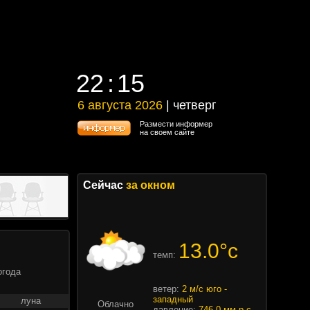
22
15
22
15
6 августа 2026
| четверг
6 августа 2026 | четверг
Размести информер
на своем сайте
Сейчас
за окном
13.0°c
темп:
огода
ветер:
2 м/с юго -
западный
луна
Облачно
давление:
746.0 мм.р.с.