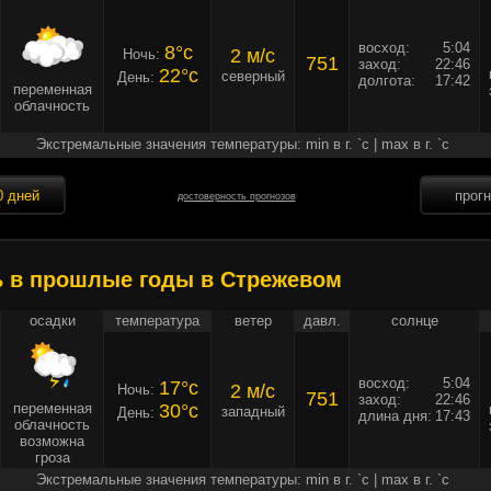
восход:
5:04
8°c
2 м/c
Ночь:
751
заход:
22:46
22°c
северный
День:
долгота:
17:42
переменная
облачность
Экстремальные значения температуры: min в г. `c | max в г. `c
0 дней
прог
достоверность прогнозов
ь в прошлые годы в Стрежевом
осадки
температура
ветер
давл.
солнце
восход:
5:04
17°c
2 м/c
Ночь:
751
заход:
22:46
переменная
30°c
западный
День:
длина дня:
17:43
облачность
возможна
гроза
Экстремальные значения температуры: min в г. `c | max в г. `c