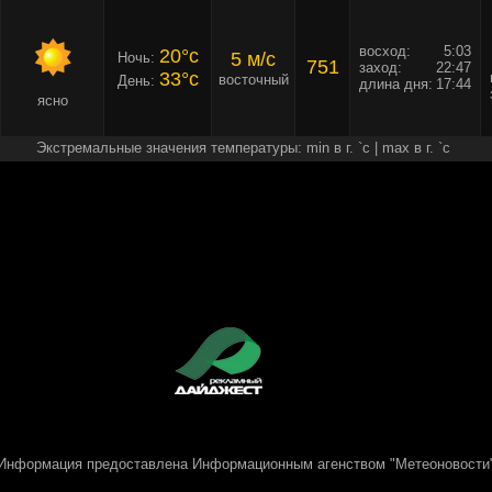
восход:
5:03
20°c
5 м/c
Ночь:
751
заход:
22:47
33°c
восточный
День:
длина дня:
17:44
ясно
Экстремальные значения температуры: min в г. `c | max в г. `c
Информация предоставлена
Информационным агенством "Метеоновости