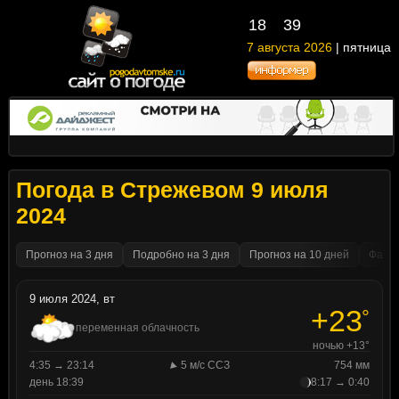
18
39
7 августа 2026
| пятница
Погода в Стрежевом 9 июля
2024
Прогноз на 3 дня
Подробно на 3 дня
Прогноз на 10 дней
Факти
9 июля 2024, вт
+23
°
переменная облачность
ночью +13°
4:35 → 23:14
5 м/с ССЗ
754 мм
день 18:39
8:17 → 0:40