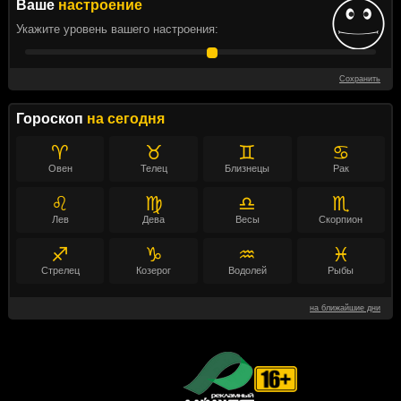
Ваше
настроение
Укажите уровень вашего настроения:
Сохранить
Гороскоп
на сегодня
♈
♉
♊
♋
Овен
Телец
Близнецы
Рак
♌
♍
♎
♏
Лев
Дева
Весы
Скорпион
♐
♑
♒
♓
Стрелец
Козерог
Водолей
Рыбы
на ближайшие дни