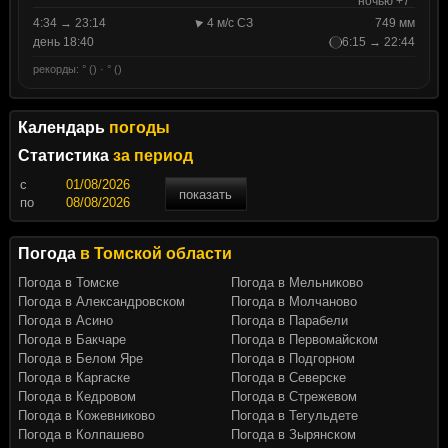
ночью +7°
4:34 → 23:14
4 м/с СЗ
749 мм
день 18:40
6:15 → 22:44
рекорды: ° () · ° ()
Календарь
погоды
Статистика
за период
c
показать
по
Погода
в Томской области
Погода в Томске
Погода в Мельниково
Погода в Александровском
Погода в Молчаново
Погода в Асино
Погода в Парабели
Погода в Бакчаре
Погода в Первомайском
Погода в Белом Яре
Погода в Подгорном
Погода в Каргаске
Погода в Северске
Погода в Кедровом
Погода в Стрежевом
Погода в Кожевниково
Погода в Тегульдете
Погода в Колпашево
Погода в Зырянском