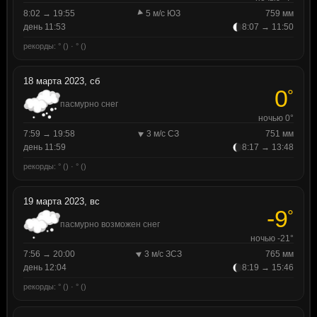
8:02 → 19:55
5 м/с ЮЗ
759 мм
день 11:53
8:07 → 11:50
рекорды: ° () · ° ()
18 марта 2023, сб
0
°
пасмурно снег
ночью 0°
7:59 → 19:58
3 м/с СЗ
751 мм
день 11:59
8:17 → 13:48
рекорды: ° () · ° ()
19 марта 2023, вс
-9
°
пасмурно возможен снег
ночью -21°
7:56 → 20:00
3 м/с ЗСЗ
765 мм
день 12:04
8:19 → 15:46
рекорды: ° () · ° ()