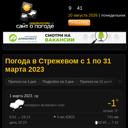
9
:
41
10 августа 2026
| понедельник
Погода в Стрежевом с 1 по 31
марта 2023
Прогноз на 3 дня
Подробно на 3 дня
Прогноз на 10 дней
Факти
1 марта 2023, ср
-1
°
пасмурно возможен снег
ночью -5°
8:51 → 19:14
5 м/с ЮЮЗ
741 мм
день 10:23
10:45 → 7:41