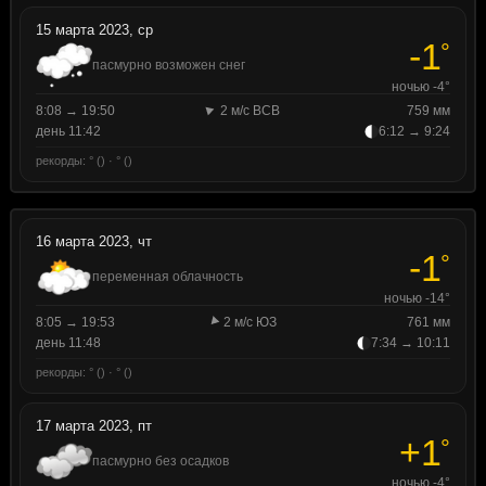
15 марта 2023, ср
-1
°
пасмурно возможен снег
ночью -4°
8:08 → 19:50
2 м/с ВСВ
759 мм
день 11:42
6:12 → 9:24
рекорды: ° () · ° ()
16 марта 2023, чт
-1
°
переменная облачность
ночью -14°
8:05 → 19:53
2 м/с ЮЗ
761 мм
день 11:48
7:34 → 10:11
рекорды: ° () · ° ()
17 марта 2023, пт
+1
°
пасмурно без осадков
ночью -4°