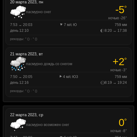
20 марта 2023, пн
-5
°
пасмурно снег
ночью -26°
7:53 → 20:03
7 м/с Ю
759 мм
день 12:10
8:20 → 17:38
рекорды: ° () · ° ()
21 марта 2023, вт
+2
°
пасмурно дождь со снегом
ночью -3°
7:50 → 20:05
4 м/с ЮЗ
759 мм
день 12:16
8:19 → 19:24
рекорды: ° () · ° ()
22 марта 2023, ср
0
°
пасмурно возможен снег
ночью -8°