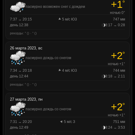
+1
°
пасмурно возможен снег с дождем
ночью 0°
7:37 → 20:15
5 м/с ЮЗ
747 мм
день 12:38
8:17 → 0:28
рекорды: ° () · ° ()
26 марта 2023, вс
+2
°
пасмурно дождь со снегом
ночью +1°
7:34 → 20:18
4 м/с ЮЗ
744 мм
день 12:44
8:18 → 2:11
рекорды: ° () · ° ()
27 марта 2023, пн
+2
°
пасмурно дождь со снегом
ночью +1°
7:31 → 20:20
5 м/с З
751 мм
день 12:49
8:24 → 3:53