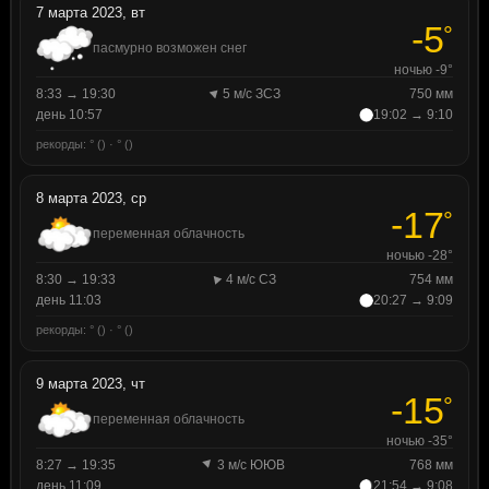
7 марта 2023, вт
-5
°
пасмурно возможен снег
ночью -9°
8:33 → 19:30
5 м/с ЗСЗ
750 мм
день 10:57
19:02 → 9:10
рекорды: ° () · ° ()
8 марта 2023, ср
-17
°
переменная облачность
ночью -28°
8:30 → 19:33
4 м/с СЗ
754 мм
день 11:03
20:27 → 9:09
рекорды: ° () · ° ()
9 марта 2023, чт
-15
°
переменная облачность
ночью -35°
8:27 → 19:35
3 м/с ЮЮВ
768 мм
день 11:09
21:54 → 9:08