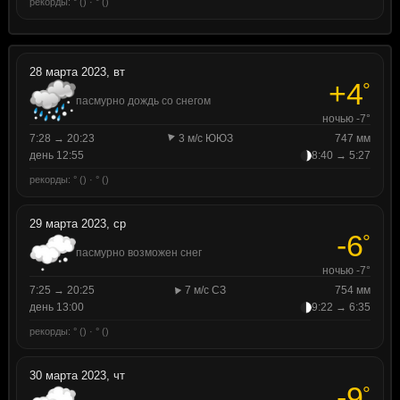
рекорды: ° () · ° ()
28 марта 2023, вт
+4
°
пасмурно дождь со снегом
ночью -7°
7:28 → 20:23
3 м/с ЮЮЗ
747 мм
день 12:55
8:40 → 5:27
рекорды: ° () · ° ()
29 марта 2023, ср
-6
°
пасмурно возможен снег
ночью -7°
7:25 → 20:25
7 м/с СЗ
754 мм
день 13:00
9:22 → 6:35
рекорды: ° () · ° ()
30 марта 2023, чт
-9
°