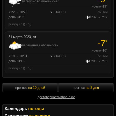
пасмурно возможен снег
ночью -13°
7:22 → 20:28
6 м/с СЗ
766 мм
день 13:06
10:37 → 7:07
рекорды: ° () · ° ()
31 марта 2023, пт
-7
°
переменная облачность
ночью -16°
7:19 → 20:31
2 м/с СЗ
776 мм
день 13:12
12:08 → 7:18
рекорды: ° () · ° ()
прогноз
на 10 дней
прогноз
на 3 дня
достоверность прогнозов
Календарь
погоды
Статистика
за период