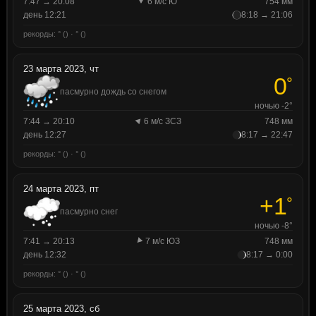
7:47 → 20:08
6 м/с Ю
754 мм
день 12:21
8:18 → 21:06
рекорды: ° () · ° ()
23 марта 2023, чт
0
°
пасмурно дождь со снегом
ночью -2°
7:44 → 20:10
6 м/с ЗСЗ
748 мм
день 12:27
8:17 → 22:47
рекорды: ° () · ° ()
24 марта 2023, пт
+1
°
пасмурно снег
ночью -8°
7:41 → 20:13
7 м/с ЮЗ
748 мм
день 12:32
8:17 → 0:00
рекорды: ° () · ° ()
25 марта 2023, сб