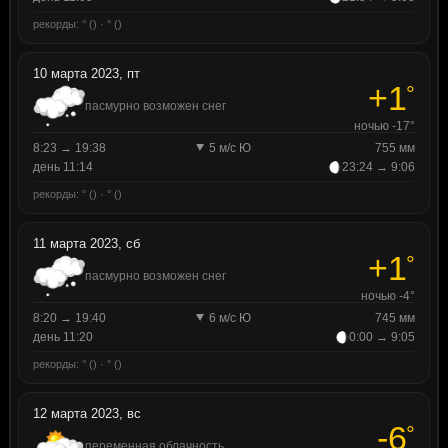
рекорды: ° () · ° ()
10 марта 2023, пт
+1
°
пасмурно возможен снег
ночью -17°
8:23 → 19:38
5 м/с Ю
755 мм
день 11:14
23:24 → 9:06
рекорды: ° () · ° ()
11 марта 2023, сб
+1
°
пасмурно возможен снег
ночью -4°
8:20 → 19:40
6 м/с Ю
745 мм
день 11:20
0:00 → 9:05
рекорды: ° () · ° ()
12 марта 2023, вс
-6
°
переменная облачность