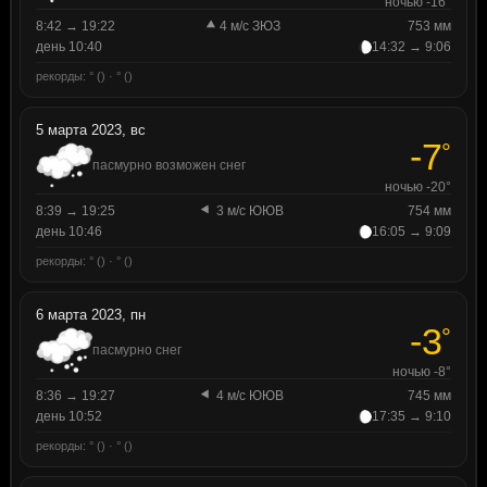
ночью -16°
8:42 → 19:22
4 м/с ЗЮЗ
753 мм
день 10:40
14:32 → 9:06
рекорды: ° () · ° ()
5 марта 2023, вс
-7
°
пасмурно возможен снег
ночью -20°
8:39 → 19:25
3 м/с ЮЮВ
754 мм
день 10:46
16:05 → 9:09
рекорды: ° () · ° ()
6 марта 2023, пн
-3
°
пасмурно снег
ночью -8°
8:36 → 19:27
4 м/с ЮЮВ
745 мм
день 10:52
17:35 → 9:10
рекорды: ° () · ° ()