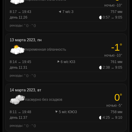
ночью -10°
8:17 → 19:43
7 м/с З
757 мм
день 11:26
0:57 → 9:05
рекорды: ° () · ° ()
13 марта 2023, пн
-1
°
переменная облачность
ночью -10°
8:14 → 19:45
6 м/с ЮЗ
761 мм
день 11:31
2:38 → 9:05
рекорды: ° () · ° ()
14 марта 2023, вт
0
°
пасмурно без осадков
ночью -5°
8:11 → 19:48
5 м/с ЮЮЗ
758 мм
день 11:37
4:25 → 9:10
рекорды: ° () · ° ()