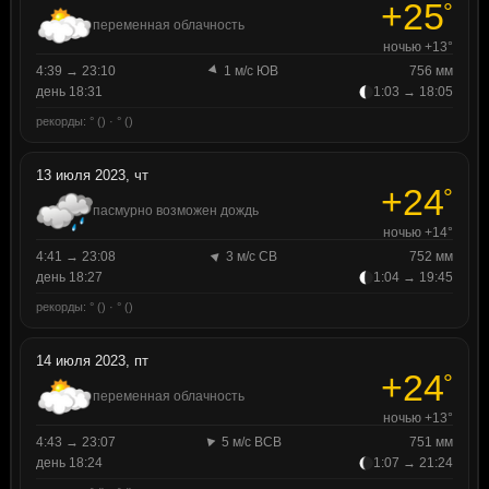
+25
°
переменная облачность
ночью +13°
4:39 → 23:10
1 м/с ЮВ
756 мм
день 18:31
1:03 → 18:05
рекорды: ° () · ° ()
13 июля 2023, чт
+24
°
пасмурно возможен дождь
ночью +14°
4:41 → 23:08
3 м/с СВ
752 мм
день 18:27
1:04 → 19:45
рекорды: ° () · ° ()
14 июля 2023, пт
+24
°
переменная облачность
ночью +13°
4:43 → 23:07
5 м/с ВСВ
751 мм
день 18:24
1:07 → 21:24