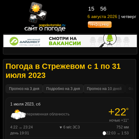
15
:
56
6 августа 2026
| четверг
Погода в Стрежевом с 1 по 31
июля 2023
Прогноз на 3 дня
Подробно на 3 дня
Прогноз на 10 дней
Факти
1 июля 2023, сб
+22
°
переменная облачность
ночью +11°
4:22 → 23:24
6 м/с ЗСЗ
752 мм
день 19:01
22:03 → 1:53