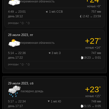
переменная облачность
ночью +9°
4:49 → 23:01
1 м/с ССВ
757 мм
день 18:12
2:42 → 23:59
рекорды: ° () · ° ()
28 июля 2023, пт
+27
°
переменная облачность
ночью +14°
5:14 → 22:36
3 м/с З
747 мм
день 17:22
19:23 → 0:01
рекорды: ° () · ° ()
29 июля 2023, сб
+23
°
пасмурно дождь
ночью +15°
5:17 → 22:34
1 м/с Ю
748 мм
день 17:17
21:15 → 0:05