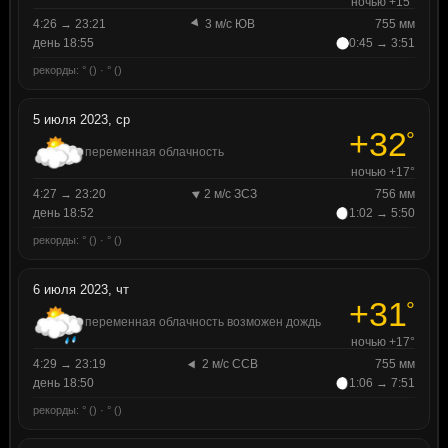
ночью +15°
4:26 → 23:21
3 м/с ЮВ
755 мм
день 18:55
0:45 → 3:51
рекорды: ° () · ° ()
5 июля 2023, ср
+32
°
переменная облачность
ночью +17°
4:27 → 23:20
2 м/с ЗСЗ
756 мм
день 18:52
1:02 → 5:50
рекорды: ° () · ° ()
6 июля 2023, чт
+31
°
переменная облачность возможен дождь
ночью +17°
4:29 → 23:19
2 м/с ССВ
755 мм
день 18:50
1:06 → 7:51
рекорды: ° () · ° ()