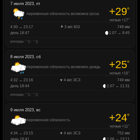
7 июля 2023, пт
+29
°
переменная облачность возможна гроза
ночью +17°
4:30 → 23:17
3 м/с ЮЗ
749 мм
день 18:47
1:07 → 9:45
рекорды: ° () · ° ()
8 июля 2023, сб
+25
°
переменная облачность возможен дождь
ночью +16°
4:32 → 23:16
4 м/с ЗСЗ
749 мм
день 18:44
1:07 → 11:31
рекорды: ° () · ° ()
9 июля 2023, вс
+24
°
переменная облачность
ночью +11°
4:34 → 23:15
4 м/с ЗСЗ
752 мм
день 18:41
1:06 → 13:11