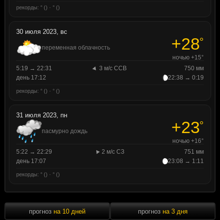
рекорды: ° () · ° ()
30 июля 2023, вс
+28
°
переменная облачность
ночью +15°
5:19 → 22:31
3 м/с ССВ
750 мм
день 17:12
22:38 → 0:19
рекорды: ° () · ° ()
31 июля 2023, пн
+23
°
пасмурно дождь
ночью +16°
5:22 → 22:29
2 м/с СЗ
751 мм
день 17:07
23:08 → 1:11
рекорды: ° () · ° ()
прогноз
на 10 дней
прогноз
на 3 дня