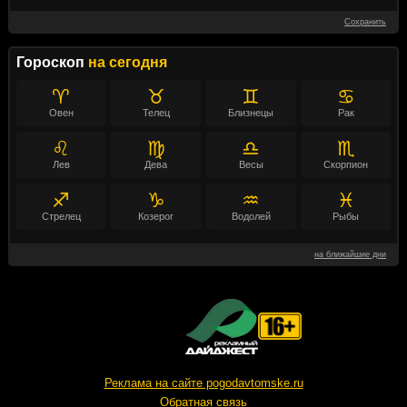
Сохранить
Гороскоп
на сегодня
♈
♉
♊
♋
Овен
Телец
Близнецы
Рак
♌
♍
♎
♏
Лев
Дева
Весы
Скорпион
♐
♑
♒
♓
Стрелец
Козерог
Водолей
Рыбы
на ближайшие дни
Реклама на сайте pogodavtomske.ru
Обратная связь