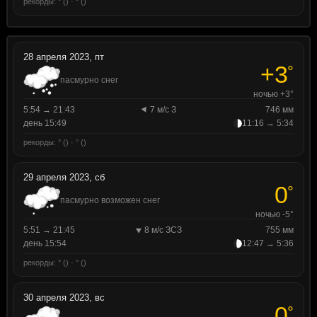
рекорды: ° () · ° ()
28 апреля 2023, пт
+3
°
пасмурно снег
ночью +3°
5:54 → 21:43
7 м/с З
746 мм
день 15:49
11:16 → 5:34
рекорды: ° () · ° ()
29 апреля 2023, сб
0
°
пасмурно возможен снег
ночью -5°
5:51 → 21:45
8 м/с ЗСЗ
755 мм
день 15:54
12:47 → 5:36
рекорды: ° () · ° ()
30 апреля 2023, вс
0
°