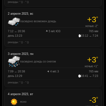
рекорды: ° () · ° ()
2 апреля 2023, вс
+3
°
пасмурно возможен дождь
ночью -2°
7:12 → 20:36
5 м/с ЮЗ
765 мм
день 13:23
15:12 → 7:24
рекорды: ° () · ° ()
3 апреля 2023, пн
+3
°
пасмурно дождь со снегом
ночью +1°
7:09 → 20:38
4 м/с З
765 мм
день 13:29
16:41 → 7:23
рекорды: ° () · ° ()
4 апреля 2023, вт
-3
°
ясно