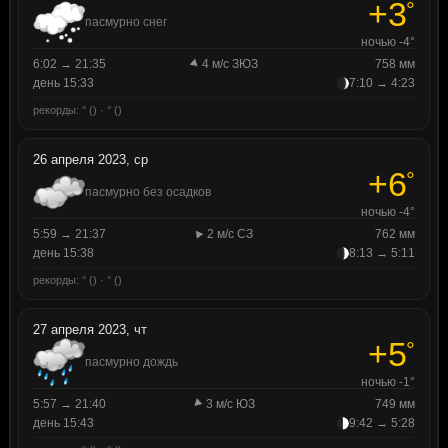
+3
°
пасмурно снег
ночью -4°
6:02 → 21:35
4 м/с ЗЮЗ
758 мм
день 15:33
7:10 → 4:23
рекорды: ° () · ° ()
26 апреля 2023, ср
+6
°
пасмурно без осадков
ночью -4°
5:59 → 21:37
2 м/с СЗ
762 мм
день 15:38
8:13 → 5:11
рекорды: ° () · ° ()
27 апреля 2023, чт
+5
°
пасмурно дождь
ночью -1°
5:57 → 21:40
3 м/с ЮЗ
749 мм
день 15:43
9:42 → 5:28