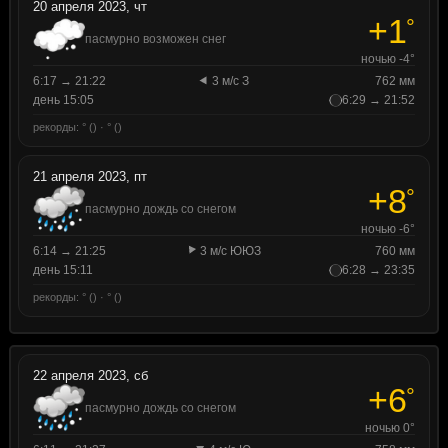
20 апреля 2023, чт
+1
°
пасмурно возможен снег
ночью -4°
6:17 → 21:22
3 м/с З
762 мм
день 15:05
6:29 → 21:52
рекорды: ° () · ° ()
21 апреля 2023, пт
+8
°
пасмурно дождь со снегом
ночью -6°
6:14 → 21:25
3 м/с ЮЮЗ
760 мм
день 15:11
6:28 → 23:35
рекорды: ° () · ° ()
22 апреля 2023, сб
+6
°
пасмурно дождь со снегом
ночью 0°