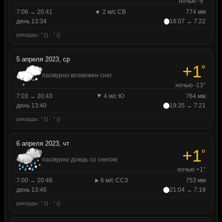
ночью -9°
7:06 → 20:41
2 м/с СВ
774 мм
день 13:34
18:07 → 7:22
рекорды: ° () · ° ()
5 апреля 2023, ср
+1
°
пасмурно возможен снег
ночью -13°
7:03 → 20:43
4 м/с Ю
764 мм
день 13:40
19:35 → 7:21
рекорды: ° () · ° ()
6 апреля 2023, чт
+1
°
пасмурно дождь со снегом
ночью +1°
7:00 → 20:46
6 м/с ССЗ
753 мм
день 13:46
21:04 → 7:19
рекорды: ° () · ° ()