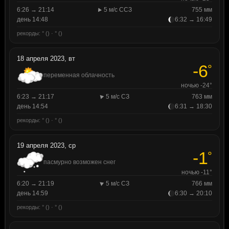
6:26 → 21:14
5 м/с ССЗ
755 мм
день 14:48
6:32 → 16:49
рекорды: ° () · ° ()
18 апреля 2023, вт
-6
°
переменная облачность
ночью -24°
6:23 → 21:17
5 м/с СЗ
763 мм
день 14:54
6:31 → 18:30
рекорды: ° () · ° ()
19 апреля 2023, ср
-1
°
пасмурно возможен снег
ночью -11°
6:20 → 21:19
5 м/с СЗ
766 мм
день 14:59
6:30 → 20:10
рекорды: ° () · ° ()