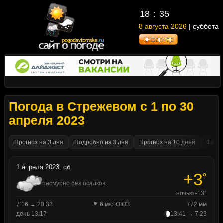
18
35
8 августа 2026
| суббота
Погода в Стрежевом с 1 по 30
апреля 2023
Прогноз на 3 дня
Подробно на 3 дня
Прогноз на 10 дней
Факти
1 апреля 2023, сб
+3
°
пасмурно без осадков
ночью -13°
7:16 → 20:33
6 м/с ЮЮЗ
772 мм
день 13:17
13:41 → 7:23