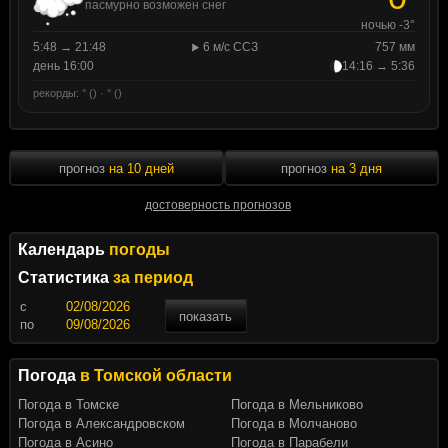
пасмурно возможен снег
ночью -3°
5:48 → 21:48
6 м/с ССЗ
757 мм
день 16:00
14:16 → 5:36
рекорды: ° () · ° ()
прогноз
на 10 дней
прогноз
на 3 дня
достоверность прогнозов
Календарь
погоды
Статистика
за период
c
показать
по
Погода
в Томской области
Погода в Томске
Погода в Мельниково
Погода в Александровском
Погода в Молчаново
Погода в Асино
Погода в Парабели