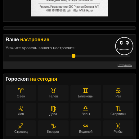
Ваше
настроение
Укажите уровень вашего настроения:
Сохранить
Гороскоп
на сегодня
♈
♉
♊
♋
Овен
Телец
Близнецы
Рак
♌
♍
♎
♏
Лев
Дева
Весы
Скорпион
♐
♑
♒
♓
Стрелец
Козерог
Водолей
Рыбы