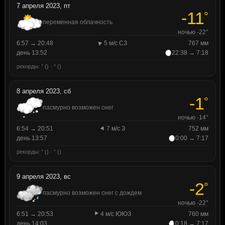
7 апреля 2023, пт
-11
°
переменная облачность
ночью -22°
6:57 → 20:48
5 м/с СЗ
767 мм
день 13:52
22:38 → 7:18
рекорды: ° () · ° ()
8 апреля 2023, сб
-1
°
пасмурно возможен снег
ночью -14°
6:54 → 20:51
7 м/с З
752 мм
день 13:57
0:00 → 7:17
рекорды: ° () · ° ()
9 апреля 2023, вс
-2
°
пасмурно возможен снег с дождем
ночью -22°
6:51 → 20:53
4 м/с ЮЮЗ
760 мм
день 14:03
0:18 → 7:17