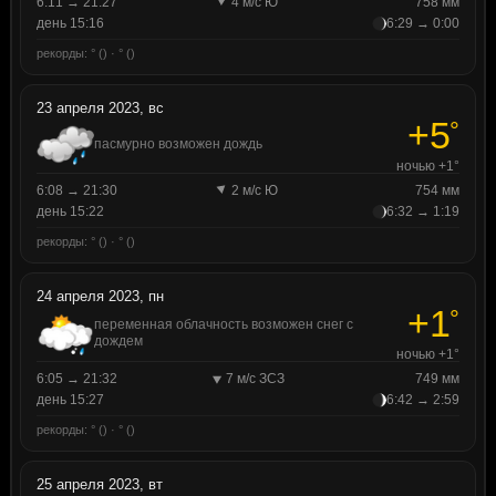
6:11 → 21:27
4 м/с Ю
758 мм
день 15:16
6:29 → 0:00
рекорды: ° () · ° ()
23 апреля 2023, вс
+5
°
пасмурно возможен дождь
ночью +1°
6:08 → 21:30
2 м/с Ю
754 мм
день 15:22
6:32 → 1:19
рекорды: ° () · ° ()
24 апреля 2023, пн
+1
°
переменная облачность возможен снег с
дождем
ночью +1°
6:05 → 21:32
7 м/с ЗСЗ
749 мм
день 15:27
6:42 → 2:59
рекорды: ° () · ° ()
25 апреля 2023, вт