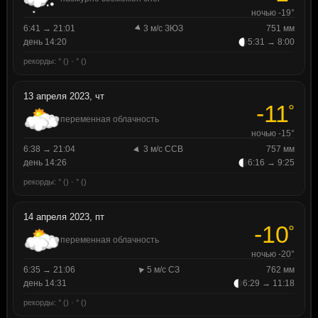
ночью -19°
6:41 → 21:01
3 м/с ЗЮЗ
751 мм
день 14:20
5:31 → 8:00
рекорды: ° () · ° ()
13 апреля 2023, чт
-11
°
переменная облачность
ночью -15°
6:38 → 21:04
3 м/с ССВ
757 мм
день 14:26
6:16 → 9:25
рекорды: ° () · ° ()
14 апреля 2023, пт
-10
°
переменная облачность
ночью -20°
6:35 → 21:06
5 м/с СЗ
762 мм
день 14:31
6:29 → 11:18
рекорды: ° () · ° ()