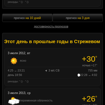
рекорды: ° () · ° ()
прогноз
на 10 дней
прогноз
на 3 дня
достоверность прогнозов
Этот день в прошлые годы в Стрежевом
3 июля 2012, вт
+30
°
ясно
ночью +17°
4:25 → 23:21
3 м/с СВ
755 мм
день 18:56
22:28 → 4:02
рекорды: ° () · ° ()
3 июля 2013, ср
+26
°
переменная облачность