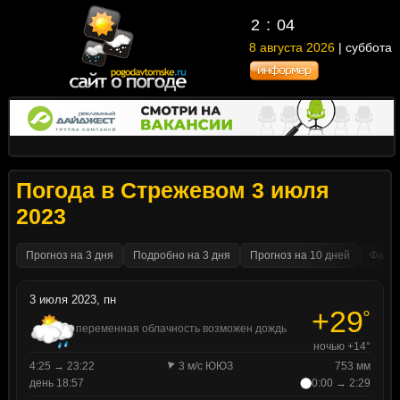
2
:
04
8 августа 2026
| суббота
Погода в Стрежевом 3 июля
2023
Прогноз на 3 дня
Подробно на 3 дня
Прогноз на 10 дней
Факти
3 июля 2023, пн
+29
°
переменная облачность возможен дождь
ночью +14°
4:25 → 23:22
3 м/с ЮЮЗ
753 мм
день 18:57
0:00 → 2:29