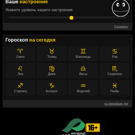
Ваше
настроение
Укажите уровень вашего настроения:
Сохранить
Гороскоп
на сегодня
♈
♉
♊
♋
Овен
Телец
Близнецы
Рак
♌
♍
♎
♏
Лев
Дева
Весы
Скорпион
♐
♑
♒
♓
Стрелец
Козерог
Водолей
Рыбы
на ближайшие дни