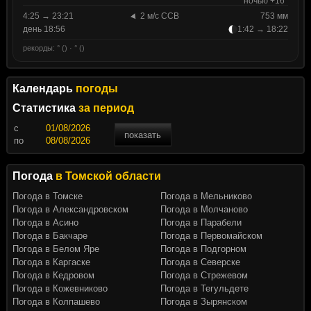
ночью +16°
4:25 → 23:21
2 м/с ССВ
753 мм
день 18:56
1:42 → 18:22
рекорды: ° () · ° ()
Календарь
погоды
Статистика
за период
c
показать
по
Погода
в Томской области
Погода в Томске
Погода в Мельниково
Погода в Александровском
Погода в Молчаново
Погода в Асино
Погода в Парабели
Погода в Бакчаре
Погода в Первомайском
Погода в Белом Яре
Погода в Подгорном
Погода в Каргаске
Погода в Северске
Погода в Кедровом
Погода в Стрежевом
Погода в Кожевниково
Погода в Тегульдете
Погода в Колпашево
Погода в Зырянском