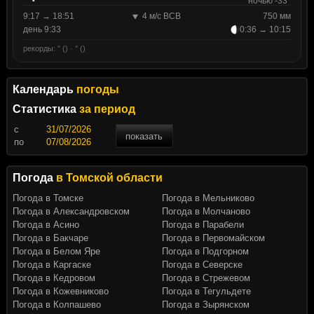
ночью -33°
9:17 → 18:51
4 м/с ВСВ
750 мм
день 9:33
0:36 → 10:15
рекорды: ° () · ° ()
Календарь
погоды
Статистика
за период
c
показать
по
Погода
в Томской области
Погода в Томске
Погода в Мельниково
Погода в Александровском
Погода в Молчаново
Погода в Асино
Погода в Парабели
Погода в Бакчаре
Погода в Первомайском
Погода в Белом Яре
Погода в Подгорном
Погода в Каргаске
Погода в Северске
Погода в Кедровом
Погода в Стрежевом
Погода в Кожевниково
Погода в Тегульдете
Погода в Колпашево
Погода в Зырянском