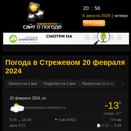
20
56
6 августа 2026
| четверг
Погода в Стрежевом 20 февраля
2024
Прогноз на 3 дня
Подробно на 3 дня
Прогноз на 10 дней
Факти
20 февраля 2024, вт
-13
°
переменная облачность
ночью -21°
9:18 → 18:49
5 м/с ЮЮЗ
774 мм
день 9:31
12:12 → 9:28