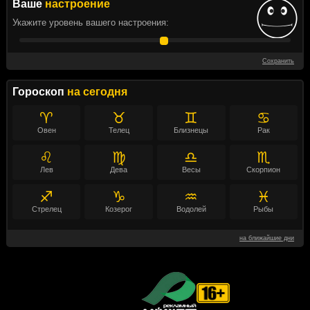
Ваше
настроение
Укажите уровень вашего настроения:
Сохранить
Гороскоп
на сегодня
♈
♉
♊
♋
Овен
Телец
Близнецы
Рак
♌
♍
♎
♏
Лев
Дева
Весы
Скорпион
♐
♑
♒
♓
Стрелец
Козерог
Водолей
Рыбы
на ближайшие дни