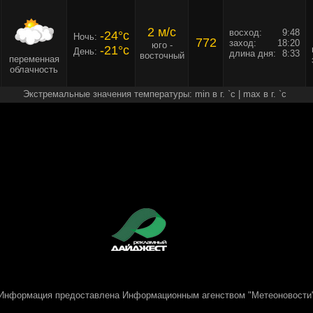
2 м/c
восход:
9:48
-24°c
Ночь:
772
заход:
18:20
юго -
-21°c
День:
длина дня:
8:33
восточный
переменная
облачность
Экстремальные значения температуры: min в г. `c | max в г. `c
Информация предоставлена
Информационным агенством "Метеоновости