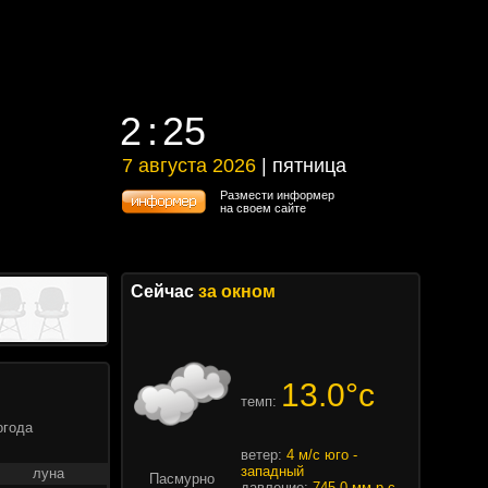
2
25
2
25
7 августа 2026
| пятница
7 августа 2026 | пятница
Размести информер
на своем сайте
Сейчас
за окном
13.0°c
темп:
огода
ветер:
4 м/с юго -
западный
луна
Пасмурно
давление:
745.0 мм.р.с.