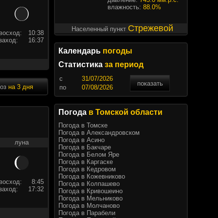
влажность:
88.0%
Стрежевой
Населенный пункт
восход:
10:38
заход:
16:37
Календарь
погоды
Статистика
за период
c
показать
ноз
на 3 дня
по
Погода
в Томской области
Погода в Томске
Погода в Александровском
Погода в Асино
луна
Погода в Бакчаре
Погода в Белом Яре
Погода в Каргаске
Погода в Кедровом
Погода в Кожевниково
восход:
8:45
Погода в Колпашево
заход:
17:32
Погода в Кривошеино
Погода в Мельниково
Погода в Молчаново
Погода в Парабели