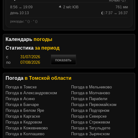
ночью -17°
8:56 → 19:09
2 м/с ЮВ
761 мм
день 10:13
7:37 → 16:37
рекорды: ° () · ° ()
Календарь
погоды
Статистика
за период
c
показать
по
Погода
в Томской области
Погода в Томске
Погода в Мельниково
Погода в Александровском
Погода в Молчаново
Погода в Асино
Погода в Парабели
Погода в Бакчаре
Погода в Первомайском
Погода в Белом Яре
Погода в Подгорном
Погода в Каргаске
Погода в Северске
Погода в Кедровом
Погода в Стрежевом
Погода в Кожевниково
Погода в Тегульдете
Погода в Колпашево
Погода в Зырянском