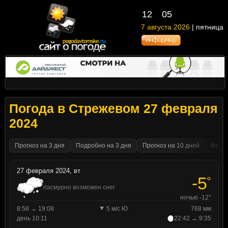
12
05
7 августа 2026
| пятница
Погода в Стрежевом 27 февраля
2024
Прогноз на 3 дня
Подробно на 3 дня
Прогноз на 10 дней
Факти
27 февраля 2024, вт
-5
°
пасмурно возможен снег
ночью -12°
8:58 → 19:08
5 м/с Ю
768 мм
день 10:11
22:42 → 9:35