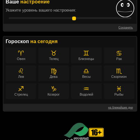
Ваше
настроение
Укажите уровень вашего настроения:
Сохранить
Гороскоп
на сегодня
♈
♉
♊
♋
Овен
Телец
Близнецы
Рак
♌
♍
♎
♏
Лев
Дева
Весы
Скорпион
♐
♑
♒
♓
Стрелец
Козерог
Водолей
Рыбы
на ближайшие дни