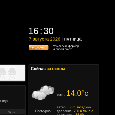
16
30
16
30
7 августа 2026
| пятница
7 августа 2026 | пятница
Размести информер
на своем сайте
Сейчас
за окном
14.0°c
темп:
огода
ветер:
5 м/с западный
Пасмурно
давление:
750.0 мм.р.с.
луна
влажность:
88.0%