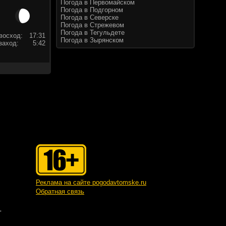
Погода в Первомайском
Погода в Подгорном
Погода в Северске
Погода в Стрежевом
Погода в Тегульдете
восход:
17:31
Погода в Зырянском
заход:
5:42
Реклама на сайте pogodavtomske.ru
Обратная связь
"