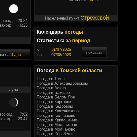
Стрежевой
Населенный пункт
восход:
20:34
заход:
6:25
Календарь
погоды
Статистика
за период
c
показать
ноз
на 3 дня
по
Погода
в Томской области
Погода в Томске
Погода в Александровском
Погода в Асино
луна
Погода в Бакчаре
Погода в Белом Яре
Погода в Каргаске
Погода в Кедровом
Погода в Кожевниково
восход:
7:02
Погода в Колпашево
заход:
23:47
Погода в Кривошеино
Погода в Мельниково
Погода в Молчаново
Погода в Парабели