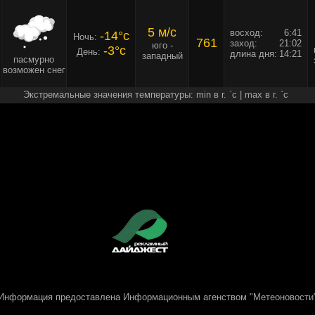
5 м/c
восход:
6:41
-14°c
Ночь:
761
заход:
21:02
юго -
-3°c
День:
длина дня:
14:21
западный
пасмурно
возможен снег
Экстремальные значения температуры: min в г. `c | max в г. `c
Информация предоставлена
Информационным агенством "Метеоновости