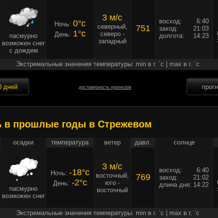
3 м/c
восход:
6:40
0°c
Ночь:
северный,
751
заход:
21:03
1°c
северо -
День:
пасмурно
долгота:
14:23
западный
возможен снег
с дождем
Экстремальные значения температуры: min в г. `c | max в г. `c
0 дней
прог
достоверность прогнозов
ь в прошлые годы в Стрежевом
осадки
температура
ветер
давл.
солнце
3 м/c
восход:
6:40
-18°c
Ночь:
восточный,
769
заход:
21:02
-2°c
юго -
День:
длина дня:
14:22
пасмурно
восточный
возможен снег
Экстремальные значения температуры: min в г. `c | max в г. `c