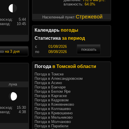
влажность:
64.0%
Стрежевой
Населенный пункт
восход:
5:44
заход:
10:45
Календарь
погоды
Статистика
за период
c
показать
ноз
на 3 дня
по
Погода
в Томской области
Погода в Томске
Погода в Александровском
Погода в Асино
луна
Погода в Бакчаре
Погода в Белом Яре
Погода в Каргаске
Погода в Кедровом
Погода в Кожевниково
восход:
15:30
Погода в Колпашево
заход:
4:38
Погода в Кривошеино
Погода в Мельниково
Погода в Молчаново
Погода в Парабели