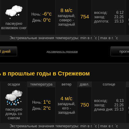
8 м/c
восход:
6:12
-6°c
Ночь:
западный,
754
заход:
21:26
0°c
северо -
День:
долгота:
15:13
пасмурно
западный
возможен снег
Экстремальные значения температуры: min в г. `c | max в г. `c
0 дней
прог
достоверность прогнозов
ь в прошлые годы в Стрежевом
осадки
температура
ветер
давл.
солнце
4 м/c
восход:
6:13
1°c
Ночь:
западный,
750
заход:
21:26
2°c
юго -
День:
пасмурно
длина дня:
15:13
западный
дождь со
снегом
Экстремальные значения температуры: min в г. `c | max в г. `c