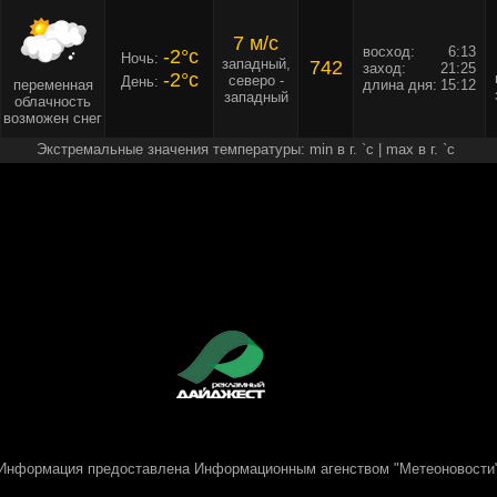
7 м/c
восход:
6:13
-2°c
Ночь:
западный,
742
заход:
21:25
-2°c
северо -
День:
переменная
длина дня:
15:12
западный
облачность
возможен снег
Экстремальные значения температуры: min в г. `c | max в г. `c
Информация предоставлена
Информационным агенством "Метеоновости