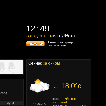
12
49
12
49
8 августа 2026
| суббота
8 августа 2026 | суббота
Размести информер
на своем сайте
Сейчас
за окном
18.0°c
темп:
огода
ветер:
1 м/с юго -
восточный
луна
Облачно
давление:
751.0 мм.р.с.