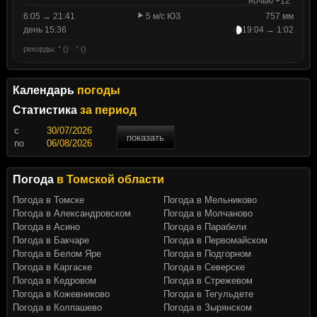
ночью +12°
6:05 → 21:41
5 м/с ЮЗ
757 мм
день 15:36
19:04 → 1:02
рекорды: ° () · ° ()
Календарь
погоды
Статистика
за период
c
показать
по
Погода
в Томской области
Погода в Томске
Погода в Мельниково
Погода в Александровском
Погода в Молчаново
Погода в Асино
Погода в Парабели
Погода в Бакчаре
Погода в Первомайском
Погода в Белом Яре
Погода в Подгорном
Погода в Каргаске
Погода в Северске
Погода в Кедровом
Погода в Стрежевом
Погода в Кожевниково
Погода в Тегульдете
Погода в Колпашево
Погода в Зырянском