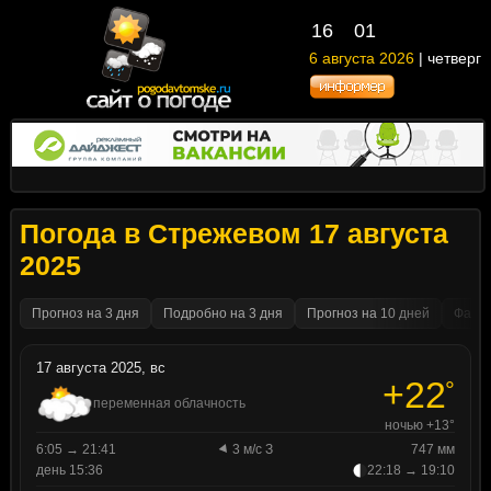
16
01
6 августа 2026
| четверг
Погода в Стрежевом 17 августа
2025
Прогноз на 3 дня
Подробно на 3 дня
Прогноз на 10 дней
Факти
17 августа 2025, вс
+22
°
переменная облачность
ночью +13°
6:05 → 21:41
3 м/с З
747 мм
день 15:36
22:18 → 19:10