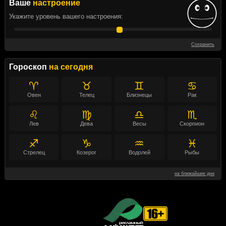
Ваше
настроение
Укажите уровень вашего настроения:
Сохранить
Гороскоп
на сегодня
♈
♉
♊
♋
Овен
Телец
Близнецы
Рак
♌
♍
♎
♏
Лев
Дева
Весы
Скорпион
♐
♑
♒
♓
Стрелец
Козерог
Водолей
Рыбы
на ближайшие дни