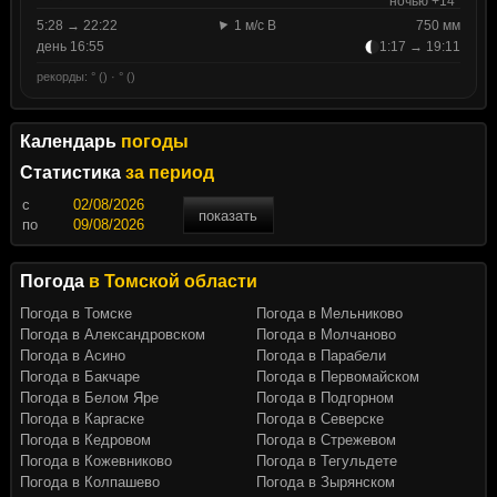
ночью +14°
5:28 → 22:22
1 м/с В
750 мм
день 16:55
1:17 → 19:11
рекорды: ° () · ° ()
Календарь
погоды
Статистика
за период
c
показать
по
Погода
в Томской области
Погода в Томске
Погода в Мельниково
Погода в Александровском
Погода в Молчаново
Погода в Асино
Погода в Парабели
Погода в Бакчаре
Погода в Первомайском
Погода в Белом Яре
Погода в Подгорном
Погода в Каргаске
Погода в Северске
Погода в Кедровом
Погода в Стрежевом
Погода в Кожевниково
Погода в Тегульдете
Погода в Колпашево
Погода в Зырянском