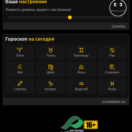
Ваше
настроение
Укажите уровень вашего настроения:
Сохранить
Гороскоп
на сегодня
♈
♉
♊
♋
Овен
Телец
Близнецы
Рак
♌
♍
♎
♏
Лев
Дева
Весы
Скорпион
♐
♑
♒
♓
Стрелец
Козерог
Водолей
Рыбы
на ближайшие дни