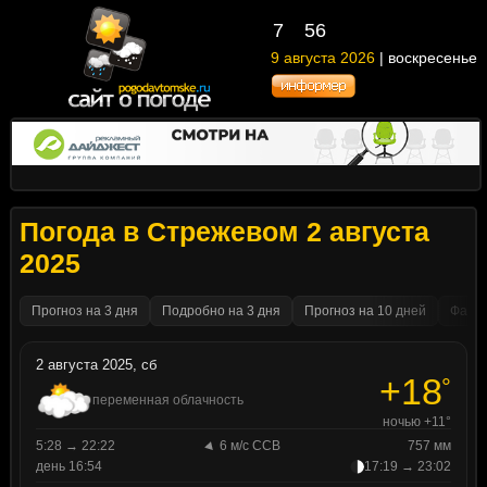
7
56
9 августа 2026
| воскресенье
Погода в Стрежевом 2 августа
2025
Прогноз на 3 дня
Подробно на 3 дня
Прогноз на 10 дней
Факти
2 августа 2025, сб
+18
°
переменная облачность
ночью +11°
5:28 → 22:22
6 м/с ССВ
757 мм
день 16:54
17:19 → 23:02