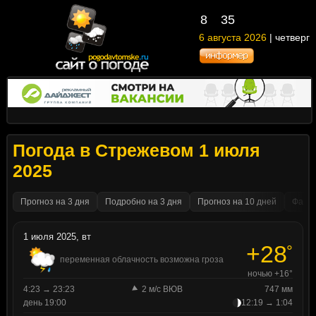
8
35
6 августа 2026
| четверг
Погода в Стрежевом 1 июля
2025
Прогноз на 3 дня
Подробно на 3 дня
Прогноз на 10 дней
Факти
1 июля 2025, вт
+28
°
переменная облачность возможна гроза
ночью +16°
4:23 → 23:23
2 м/с ВЮВ
747 мм
день 19:00
12:19 → 1:04