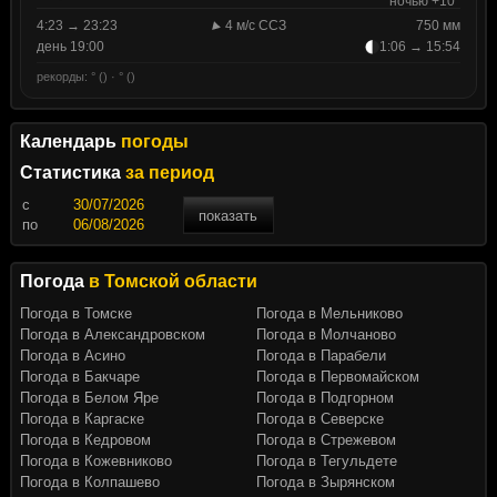
ночью +10°
4:23 → 23:23
4 м/с ССЗ
750 мм
день 19:00
1:06 → 15:54
рекорды: ° () · ° ()
Календарь
погоды
Статистика
за период
c
показать
по
Погода
в Томской области
Погода в Томске
Погода в Мельниково
Погода в Александровском
Погода в Молчаново
Погода в Асино
Погода в Парабели
Погода в Бакчаре
Погода в Первомайском
Погода в Белом Яре
Погода в Подгорном
Погода в Каргаске
Погода в Северске
Погода в Кедровом
Погода в Стрежевом
Погода в Кожевниково
Погода в Тегульдете
Погода в Колпашево
Погода в Зырянском