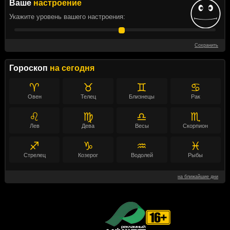
Ваше
настроение
Укажите уровень вашего настроения:
Сохранить
Гороскоп
на сегодня
♈
♉
♊
♋
Овен
Телец
Близнецы
Рак
♌
♍
♎
♏
Лев
Дева
Весы
Скорпион
♐
♑
♒
♓
Стрелец
Козерог
Водолей
Рыбы
на ближайшие дни