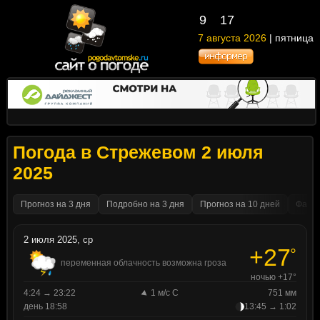
9
17
7 августа 2026
| пятница
Погода в Стрежевом 2 июля
2025
Прогноз на 3 дня
Подробно на 3 дня
Прогноз на 10 дней
Факти
2 июля 2025, ср
+27
°
переменная облачность возможна гроза
ночью +17°
4:24 → 23:22
1 м/с С
751 мм
день 18:58
13:45 → 1:02