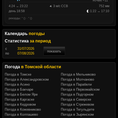
ночью +11°
4:24 → 23:22
3 м/с ССВ
752 мм
день 18:58
1:22 → 17:10
рекорды: ° () · ° ()
Календарь
погоды
Статистика
за период
c
показать
по
Погода
в Томской области
Погода в Томске
Погода в Мельниково
Погода в Александровском
Погода в Молчаново
Погода в Асино
Погода в Парабели
Погода в Бакчаре
Погода в Первомайском
Погода в Белом Яре
Погода в Подгорном
Погода в Каргаске
Погода в Северске
Погода в Кедровом
Погода в Стрежевом
Погода в Кожевниково
Погода в Тегульдете
Погода в Колпашево
Погода в Зырянском