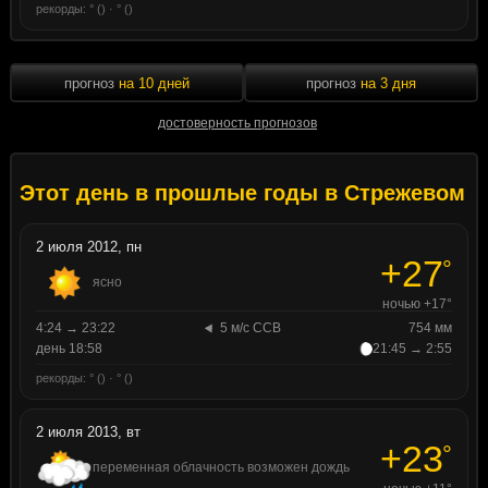
рекорды: ° () · ° ()
прогноз
на 10 дней
прогноз
на 3 дня
достоверность прогнозов
Этот день в прошлые годы в Стрежевом
2 июля 2012, пн
+27
°
ясно
ночью +17°
4:24 → 23:22
5 м/с ССВ
754 мм
день 18:58
21:45 → 2:55
рекорды: ° () · ° ()
2 июля 2013, вт
+23
°
переменная облачность возможен дождь