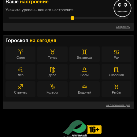
Ваше
настроение
Укажите уровень вашего настроения:
Сохранить
Гороскоп
на сегодня
♈
♉
♊
♋
Овен
Телец
Близнецы
Рак
♌
♍
♎
♏
Лев
Дева
Весы
Скорпион
♐
♑
♒
♓
Стрелец
Козерог
Водолей
Рыбы
на ближайшие дни