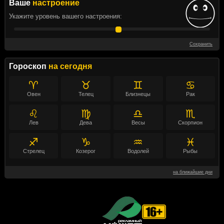
Ваше
настроение
Укажите уровень вашего настроения:
Сохранить
Гороскоп
на сегодня
♈
♉
♊
♋
Овен
Телец
Близнецы
Рак
♌
♍
♎
♏
Лев
Дева
Весы
Скорпион
♐
♑
♒
♓
Стрелец
Козерог
Водолей
Рыбы
на ближайшие дни