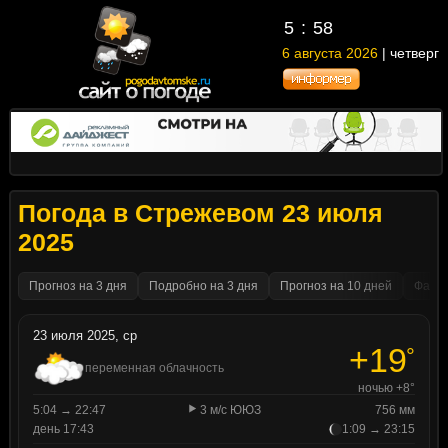
5
58
6 августа 2026
| четверг
Погода в Стрежевом 23 июля
2025
Прогноз на 3 дня
Подробно на 3 дня
Прогноз на 10 дней
Факти
23 июля 2025, ср
+19
°
переменная облачность
ночью +8°
5:04 → 22:47
3 м/с ЮЮЗ
756 мм
день 17:43
1:09 → 23:15