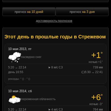
прогноз
на 10 дней
прогноз
на 3 дня
достоверность прогнозов
Этот день в прошлые годы в Стрежевом
10 мая 2013, пт
+1
°
пасмурно снег
ночью +1°
5:20 → 22:14
8 м/с СЗ
739 мм
день 16:55
5:30 → 22:41
рекорды: ° () · ° ()
10 мая 2014, сб
+6
°
переменная облачность
ночью -3°
5:20 → 22:14
4 м/с СЗ
764 мм