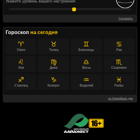
Укажите уровень вашего настроения:
Сохранить
Гороскоп
на сегодня
♈
♉
♊
♋
Овен
Телец
Близнецы
Рак
♌
♍
♎
♏
Лев
Дева
Весы
Скорпион
♐
♑
♒
♓
Стрелец
Козерог
Водолей
Рыбы
на ближайшие дни