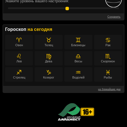
Укажите уровень вашего настроения:
Сохранить
Гороскоп
на сегодня
♈
♉
♊
♋
Овен
Телец
Близнецы
Рак
♌
♍
♎
♏
Лев
Дева
Весы
Скорпион
♐
♑
♒
♓
Стрелец
Козерог
Водолей
Рыбы
на ближайшие дни