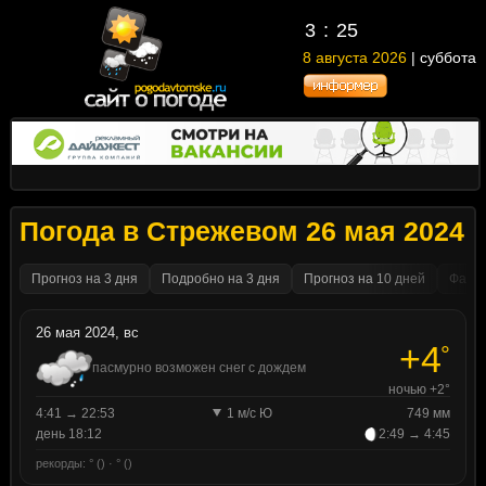
3
25
8 августа 2026
| суббота
Погода в Стрежевом 26 мая 2024
Прогноз на 3 дня
Подробно на 3 дня
Прогноз на 10 дней
Факти
26 мая 2024, вс
+4
°
пасмурно возможен снег с дождем
ночью +2°
4:41 → 22:53
1 м/с Ю
749 мм
день 18:12
2:49 → 4:45
рекорды: ° () · ° ()