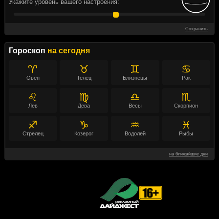
Укажите уровень вашего настроения:
Сохранить
Гороскоп
на сегодня
♈
♉
♊
♋
Овен
Телец
Близнецы
Рак
♌
♍
♎
♏
Лев
Дева
Весы
Скорпион
♐
♑
♒
♓
Стрелец
Козерог
Водолей
Рыбы
на ближайшие дни