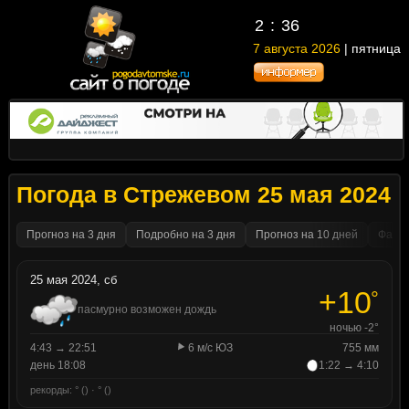
2
36
7 августа 2026
| пятница
Погода в Стрежевом 25 мая 2024
Прогноз на 3 дня
Подробно на 3 дня
Прогноз на 10 дней
Факти
25 мая 2024, сб
+10
°
пасмурно возможен дождь
ночью -2°
4:43 → 22:51
6 м/с ЮЗ
755 мм
день 18:08
1:22 → 4:10
рекорды: ° () · ° ()