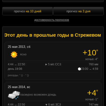
прогноз
на 10 дней
прогноз
на 3 дня
достоверность прогнозов
Этот день в прошлые годы в Стрежевом
25 мая 2013, сб
+10
°
ясно
ночью -4°
4:44 → 22:50
5 м/с ССЗ
760 мм
день 18:06
23:00 → 4:59
рекорды: ° () · ° ()
25 мая 2014, вс
+4
°
пасмурно возможен дождь
ночью -1°
4:44 → 22:50
6 м/с ЗСЗ
747 мм