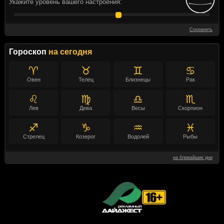
Укажите уровень вашего настроения:
Сохранить
Гороскоп
на сегодня
♈
♉
♊
♋
Овен
Телец
Близнецы
Рак
♌
♍
♎
♏
Лев
Дева
Весы
Скорпион
♐
♑
♒
♓
Стрелец
Козерог
Водолей
Рыбы
на ближайшие дни