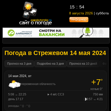
15
:
54
8 августа 2026
| суббота
Погода в Стрежевом 14 мая 2024
Прогноз на 3 дня
Подробно на 3 дня
Прогноз на 10 дней
Факти
14 мая 2024, вт
+7
°
переменная облачность
ночью 0°
5:08 → 22:25
4 м/с ССЗ
750 мм
день 17:17
9:57 → 4:21
рекорды: ° () · ° ()