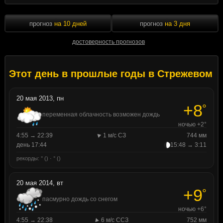
прогноз
на 10 дней
прогноз
на 3 дня
достоверность прогнозов
Этот день в прошлые годы в Стрежевом
20 мая 2013, пн
+8
°
переменная облачность возможен дождь
ночью +2°
4:55 → 22:39
1 м/с СЗ
744 мм
день 17:44
15:48 → 3:11
рекорды: ° () · ° ()
20 мая 2014, вт
+9
°
пасмурно дождь со снегом
ночью +6°
4:55 → 22:38
6 м/с ССЗ
752 мм