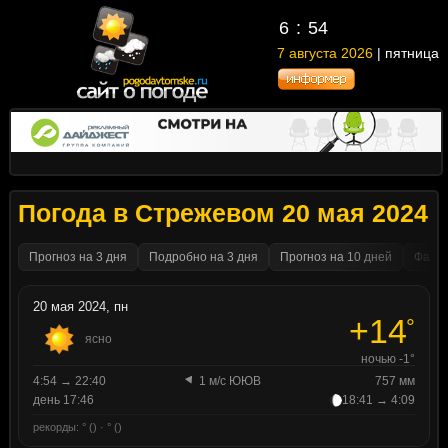
6
54
7 августа 2026
| пятница
Погода в Стрежевом 20 мая 2024
Прогноз на 3 дня
Подробно на 3 дня
Прогноз на 10 дней
Факти
20 мая 2024, пн
+14
°
ясно
ночью -1°
4:54 → 22:40
1 м/с ЮЮВ
757 мм
день 17:46
18:41 → 4:09
рекорды: ° () · ° ()