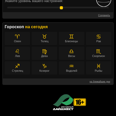
Укажите уровень вашего настроения:
Сохранить
Гороскоп
на сегодня
♈
♉
♊
♋
Овен
Телец
Близнецы
Рак
♌
♍
♎
♏
Лев
Дева
Весы
Скорпион
♐
♑
♒
♓
Стрелец
Козерог
Водолей
Рыбы
на ближайшие дни