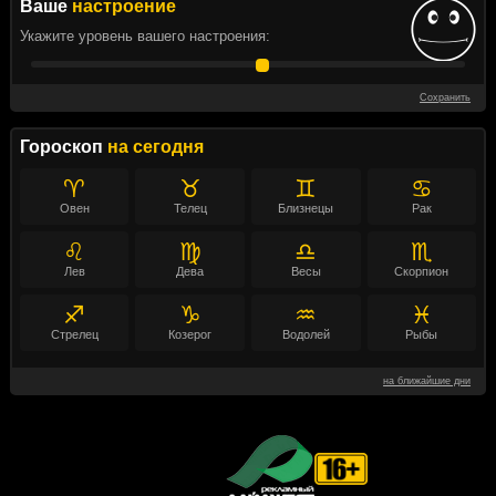
Ваше
настроение
Укажите уровень вашего настроения:
Сохранить
Гороскоп
на сегодня
♈
♉
♊
♋
Овен
Телец
Близнецы
Рак
♌
♍
♎
♏
Лев
Дева
Весы
Скорпион
♐
♑
♒
♓
Стрелец
Козерог
Водолей
Рыбы
на ближайшие дни