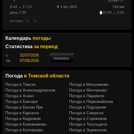
ночью -3°
9:44 → 17:23
4 м/с ЗЮЗ
748 мм
день 7:39
15:40 → 2:35
рекорды: ° () · ° ()
Календарь
погоды
Статистика
за период
c
показать
по
Погода
в Томской области
Погода в Томске
Погода в Мельниково
Погода в Александровском
Погода в Молчаново
Погода в Асино
Погода в Парабели
Погода в Бакчаре
Погода в Первомайском
Погода в Белом Яре
Погода в Подгорном
Погода в Каргаске
Погода в Северске
Погода в Кедровом
Погода в Стрежевом
Погода в Кожевниково
Погода в Тегульдете
Погода в Колпашево
Погода в Зырянском