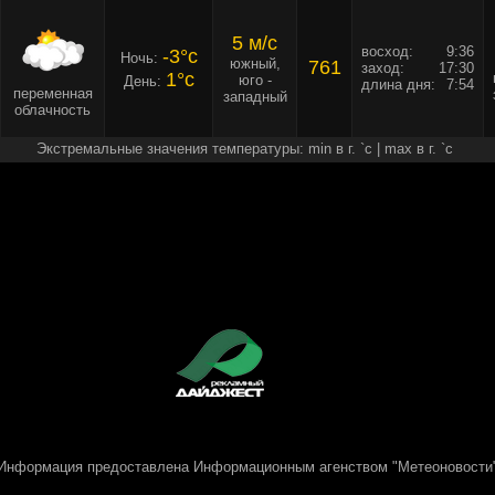
5 м/c
восход:
9:36
-3°c
Ночь:
южный,
761
заход:
17:30
1°c
юго -
День:
длина дня:
7:54
переменная
западный
облачность
Экстремальные значения температуры: min в г. `c | max в г. `c
Информация предоставлена
Информационным агенством "Метеоновости