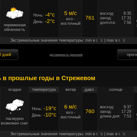
5 м/c
восход:
9:35
-4°c
Ночь:
761
заход:
17:31
юго -
-2°c
День:
долгота:
7:56
восточный
переменная
облачность
Экстремальные значения температуры: min в г. `c | max в г. `c
0 дней
прог
достоверность прогнозов
ь в прошлые годы в Стрежевом
осадки
температура
ветер
давл.
солнце
6 м/c
восход:
9:37
-19°c
Ночь:
760
заход:
17:29
юго -
-10°c
День:
длина дня:
7:53
восточный
пасмурно
возможен снег
Экстремальные значения температуры: min в г. `c | max в г. `c