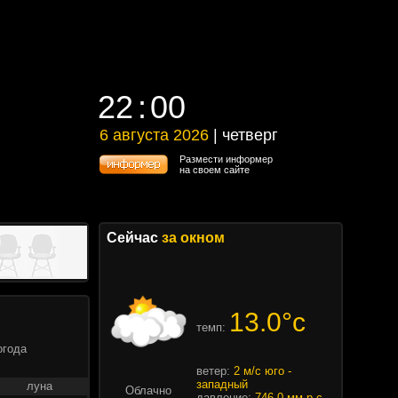
22
00
22
00
6 августа 2026
| четверг
6 августа 2026 | четверг
Размести информер
на своем сайте
Сейчас
за окном
13.0°c
темп:
огода
ветер:
2 м/с юго -
западный
луна
Облачно
давление:
746.0 мм.р.с.