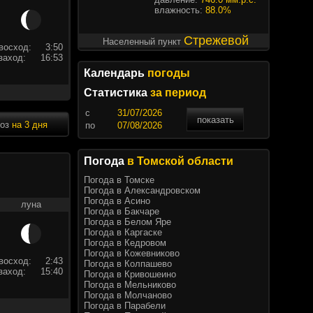
влажность:
88.0%
Стрежевой
Населенный пункт
восход:
3:50
заход:
16:53
Календарь
погоды
Статистика
за период
c
показать
ноз
на 3 дня
по
Погода
в Томской области
Погода в Томске
Погода в Александровском
Погода в Асино
луна
Погода в Бакчаре
Погода в Белом Яре
Погода в Каргаске
Погода в Кедровом
Погода в Кожевниково
восход:
2:43
Погода в Колпашево
заход:
15:40
Погода в Кривошеино
Погода в Мельниково
Погода в Молчаново
Погода в Парабели