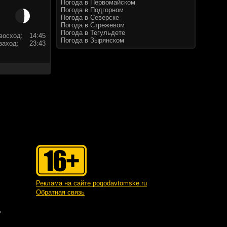
Погода в Первомайском
Погода в Подгорном
Погода в Северске
Погода в Стрежевом
Погода в Тегульдете
восход:
14:45
Погода в Зырянском
заход:
23:43
Реклама на сайте pogodavtomske.ru
Обратная связь
"