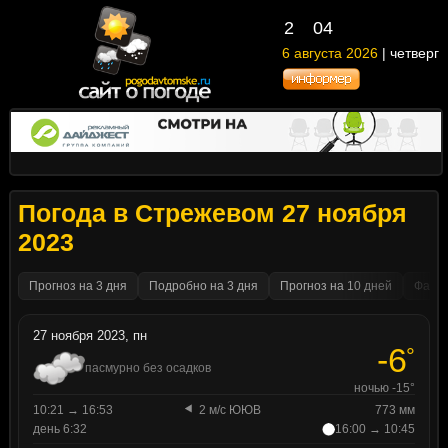
2
:
04
6 августа 2026
| четверг
Погода в Стрежевом 27 ноября
2023
Прогноз на 3 дня
Подробно на 3 дня
Прогноз на 10 дней
Факти
27 ноября 2023, пн
-6
°
пасмурно без осадков
ночью -15°
10:21 → 16:53
2 м/с ЮЮВ
773 мм
день 6:32
16:00 → 10:45