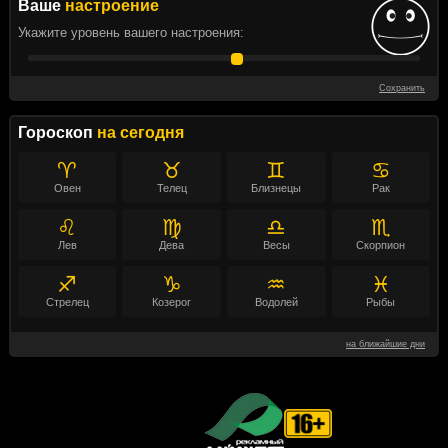
Ваше
настроение
Укажите уровень вашего настроения:
Сохранить
Гороскоп
на сегодня
♈
♉
♊
♋
Овен
Телец
Близнецы
Рак
♌
♍
♎
♏
Лев
Дева
Весы
Скорпион
♐
♑
♒
♓
Стрелец
Козерог
Водолей
Рыбы
на ближайшие дни