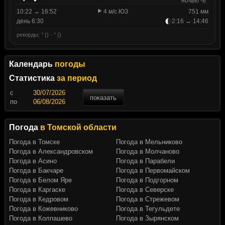
ночью -8°
10:22 → 16:52
4 м/с ЮЗ
751 мм
день 6:30
2:16 → 14:46
рекорды: ° () · ° ()
Календарь
погоды
Статистика
за период
c
показать
по
Погода
в Томской области
Погода в Томске
Погода в Мельниково
Погода в Александровском
Погода в Молчаново
Погода в Асино
Погода в Парабели
Погода в Бакчаре
Погода в Первомайском
Погода в Белом Яре
Погода в Подгорном
Погода в Каргаске
Погода в Северске
Погода в Кедровом
Погода в Стрежевом
Погода в Кожевниково
Погода в Тегульдете
Погода в Колпашево
Погода в Зырянском