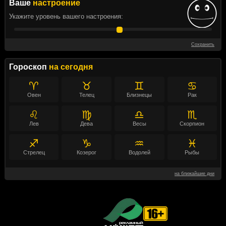
Ваше
настроение
Укажите уровень вашего настроения:
Сохранить
Гороскоп
на сегодня
♈
♉
♊
♋
Овен
Телец
Близнецы
Рак
♌
♍
♎
♏
Лев
Дева
Весы
Скорпион
♐
♑
♒
♓
Стрелец
Козерог
Водолей
Рыбы
на ближайшие дни