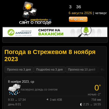
3
:
36
6 августа 2026
| четверг
Погода в Стрежевом 8 ноября
2023
Прогноз на 3 дня
Подробно на 3 дня
Прогноз на 10 дней
Факти
8 ноября 2023, ср
0
°
пасмурно дождь со снегом
ночью -2°
9:33 → 17:34
3 м/с ЮВ
758 мм
день 8:01
2:25 → 16:55