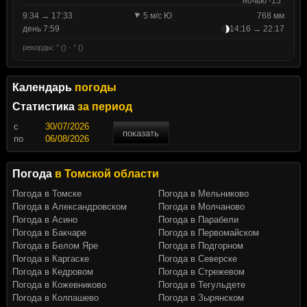
ночью -15°
9:34 → 17:33
5 м/с Ю
768 мм
день 7:59
14:16 → 22:17
рекорды: ° () · ° ()
Календарь
погоды
Статистика
за период
c
показать
по
Погода
в Томской области
Погода в Томске
Погода в Мельниково
Погода в Александровском
Погода в Молчаново
Погода в Асино
Погода в Парабели
Погода в Бакчаре
Погода в Первомайском
Погода в Белом Яре
Погода в Подгорном
Погода в Каргаске
Погода в Северске
Погода в Кедровом
Погода в Стрежевом
Погода в Кожевниково
Погода в Тегульдете
Погода в Колпашево
Погода в Зырянском