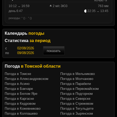
ночью -9°
10:12 → 16:59
2 м/с ЗЮЗ
763 мм
день 6:47
22:35 → 13:45
рекорды: ° () · ° ()
Календарь
погоды
Статистика
за период
c
показать
по
Погода
в Томской области
Погода в Томске
Погода в Мельниково
Погода в Александровском
Погода в Молчаново
Погода в Асино
Погода в Парабели
Погода в Бакчаре
Погода в Первомайском
Погода в Белом Яре
Погода в Подгорном
Погода в Каргаске
Погода в Северске
Погода в Кедровом
Погода в Стрежевом
Погода в Кожевниково
Погода в Тегульдете
Погода в Колпашево
Погода в Зырянском