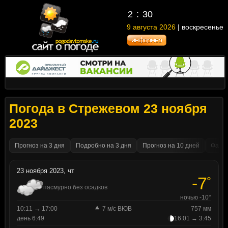
2
30
9 августа 2026
| воскресенье
Погода в Стрежевом 23 ноября
2023
Прогноз на 3 дня
Подробно на 3 дня
Прогноз на 10 дней
Факти
23 ноября 2023, чт
-7
°
пасмурно без осадков
ночью -10°
10:11 → 17:00
7 м/с ВЮВ
757 мм
день 6:49
16:01 → 3:45