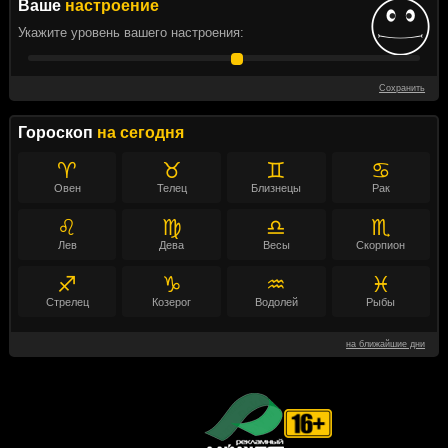
Ваше
настроение
Укажите уровень вашего настроения:
Сохранить
Гороскоп
на сегодня
♈
♉
♊
♋
Овен
Телец
Близнецы
Рак
♌
♍
♎
♏
Лев
Дева
Весы
Скорпион
♐
♑
♒
♓
Стрелец
Козерог
Водолей
Рыбы
на ближайшие дни